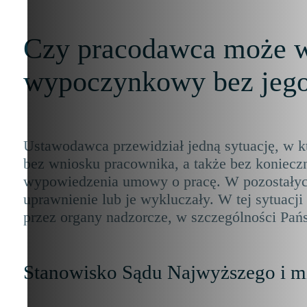
Czy pracodawca może wy
wypoczynkowy bez jeg
Ustawodawca przewidział jedną sytuację, w k
bez wniosku pracownika, a także bez koniecz
wypowiedzenia umowy o pracę.
W pozostałych
uprawnienie lub je wykluczały. W tej sytuacj
przez organy nadzorcze, w szczególności Pań
Stanowisko Sądu Najwyższego i mi