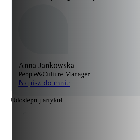
Anna Jankowska
People&Culture Manager
Napisz do mnie
Udostępnij artykuł