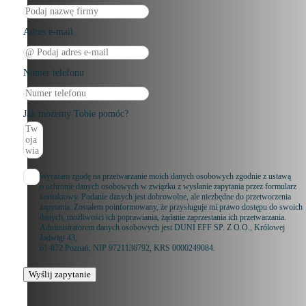
Adres e-mail
Numer telefonu
Jak możemy Tobie pomóc?
Wyrażam zgodę na przetwarzanie moich danych osobowych zgodnie z ustawą
o ochronie danych osobowych w związku z wysłanie zapytania przez formularz
kontaktowy. Podanie danych jest dobrowolne, ale niezbędne do przetworzenia
zapytania. Zostałem poinformowany, że przysługuje mi prawo dostępu do swoich
danych, możliwości ich poprawiania, żądanie zaprzestania ich przetwarzania.
Administratorem danych osobowych jest DUNI EFF SP. Z O.O., Królowej
Jadwigi 43,
61-872 Poznań, NIP 9721136792, KRS 0000249084.
Wyślij zapytanie