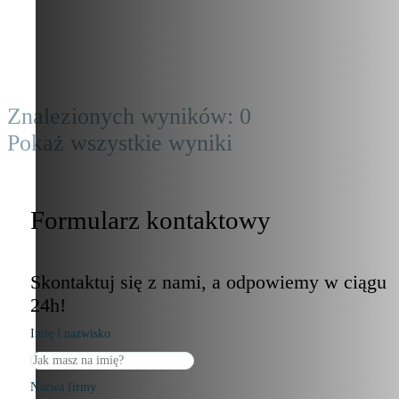
Znalezionych wyników:
0
Pokaż wszystkie wyniki
Formularz kontaktowy
Skontaktuj się z nami, a odpowiemy w ciągu
24h!
Imię i nazwisko
Nazwa firmy