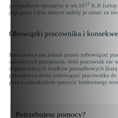
1
przypadkiem opisanym w art.167
K.P. [urlop
jego praw i tym samym należy je uznać za ni
Obowiązki pracownika i konsekwe
Pracodawca ma jednak prawo zobowiązać prac
określonych przepisami. Jeśli pracownik nie
dopuszczalnych środków porządkowych (karą 
pracodawca może zobowiązać pracownika do wy
prawa samodzielnie narzucić konkretnego ter
Potrzebujesz pomocy?