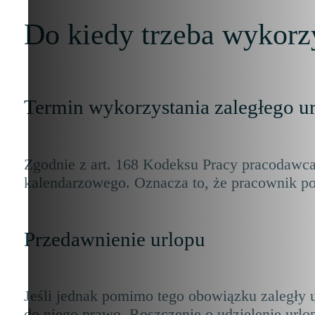
Do kiedy trzeba wykorz
Termin wykorzystania zaległego u
Zgodnie z art. 168 Kodeksu Pracy pracodawc
kalendarzowego.
Oznacza to, że pracownik po
Przedawnienie urlopu
Jeśli jednak pomimo tego obowiązku zaległy 
do niego prawo. Roszczenie o udzielenie ur