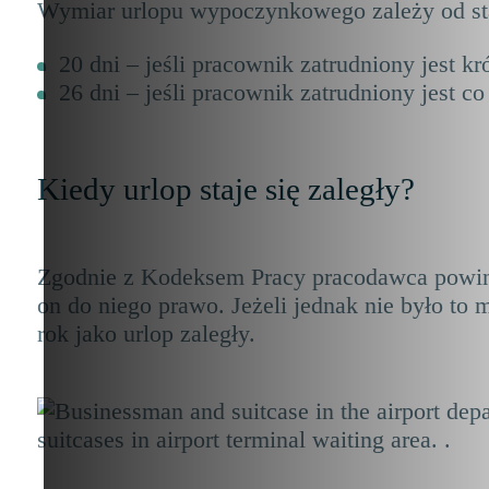
Wymiar urlopu wypoczynkowego zależy od sta
20 dni – jeśli pracownik zatrudniony jest kró
26 dni – jeśli pracownik zatrudniony jest co
Kiedy urlop staje się zaległy?
Zgodnie z Kodeksem Pracy pracodawca powin
on do niego prawo. Jeżeli jednak nie było t
rok jako urlop zaległy.