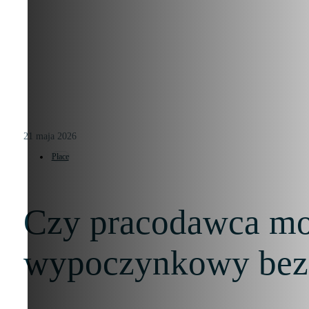
21 maja 2026
Płace
Czy pracodawca moż
wypoczynkowy bez 