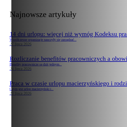
Najnowsze artykuły
14 dni urlopu: więcej niż wymóg Kodeksu pr
Współczesne organizacje nauczyły się zarządzać...
27 lipca 2026
Rozliczanie benefitów pracowniczych a obow
Benefity pracownicze są dziś jednym...
24 lipca 2026
Praca w czasie urlopu macierzyńskiego i rodzi
Czym jest urlop macierzyński i...
23 lipca 2026