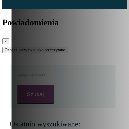
Powiadomienia
×
Oznacz wszystkie jako przeczytane
Szukaj
Ostatnio wyszukiwane: