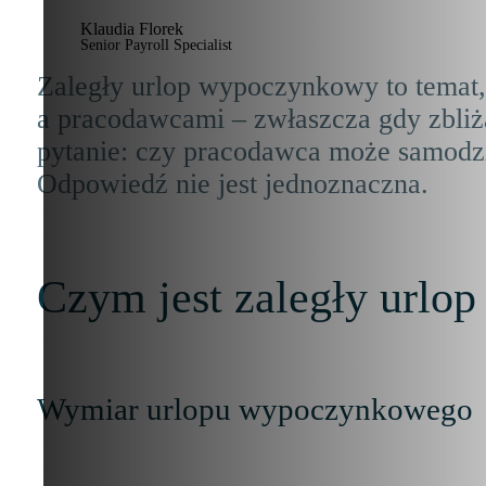
Klaudia Florek
Senior Payroll Specialist
Zaległy urlop wypoczynkowy to temat
a pracodawcami – zwłaszcza gdy zbliża
pytanie: czy pracodawca może samodzi
Odpowiedź nie jest jednoznaczna.
Czym jest zaległy url
Wymiar urlopu wypoczynkowego