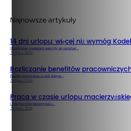
Najnowsze artykuły
14 dni urlopu: więcej niż wymóg Kod
Współczesne organizacje nauczyły się zarządzać...
27 lipca 2026
Rozliczanie benefitów pracowniczyc
Benefity pracownicze są dziś jednym...
24 lipca 2026
Praca w czasie urlopu macierzyńskieg
Czym jest urlop macierzyński i...
23 lipca 2026