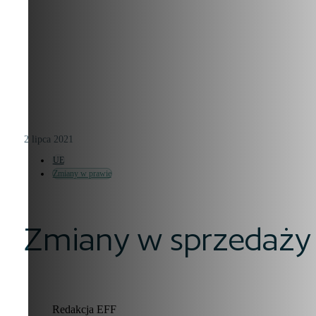
2 lipca 2021
UE
Zmiany w prawie
Zmiany w sprzedaży 
Redakcja EFF