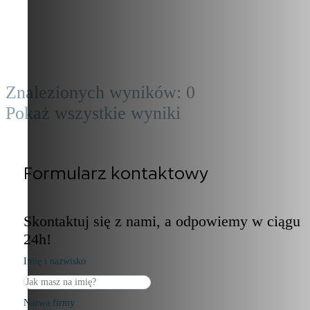
Znalezionych wyników:
0
Pokaż wszystkie wyniki
Formularz kontaktowy
Skontaktuj się z nami, a odpowiemy w ciągu
24h!
Imię i nazwisko
Nazwa firmy