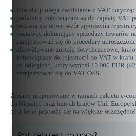
likwidacji ulega zwolnienie z VAT dotycząc
podatnicy zobowiązani są do zapłaty VAT pop
pojawia się nowy wzór zgłoszenia rejestra
dostawcy dokonujący sprzedaży towarów na 
zarejestrować się do procedury uproszczon
zlikwidowane zostają dotychczasowe, krajo
zobowiązany do rejestracji do VAT w kraju
na odległość, który wynosi 10 000 EUR (4
zarejestrować się do VAT OSS.
Zmiany proponowane w ramach pakietu e-comme
do Niemiec oraz innych krajów Unii Europejs
co z kolei przełoży się na większe oszczędnoś
Potrzebujesz pomocy?