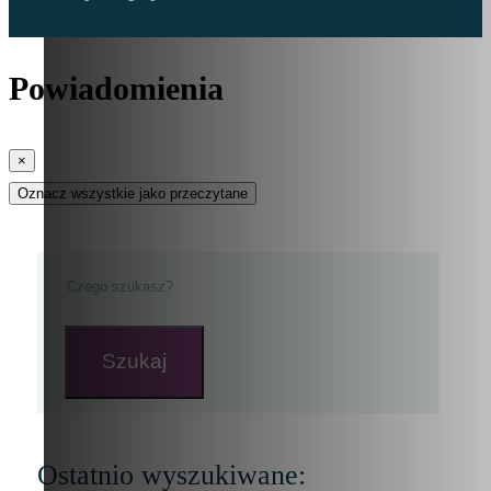
Powiadomienia
×
Oznacz wszystkie jako przeczytane
Szukaj
Ostatnio wyszukiwane: