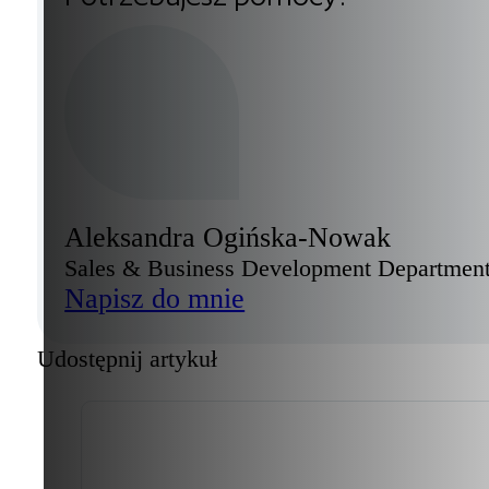
Aleksandra Ogińska-Nowak
Sales & Business Development Departmen
Napisz do mnie
Udostępnij artykuł