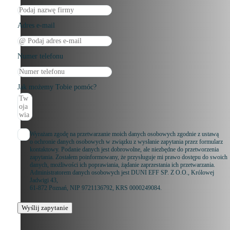
Adres e-mail
Numer telefonu
Jak możemy Tobie pomóc?
Wyrażam zgodę na przetwarzanie moich danych osobowych zgodnie z ustawą
o ochronie danych osobowych w związku z wysłanie zapytania przez formularz
kontaktowy. Podanie danych jest dobrowolne, ale niezbędne do przetworzenia
zapytania. Zostałem poinformowany, że przysługuje mi prawo dostępu do swoich
danych, możliwości ich poprawiania, żądanie zaprzestania ich przetwarzania.
Administratorem danych osobowych jest DUNI EFF SP. Z O.O., Królowej
Jadwigi 43,
61-872 Poznań, NIP 9721136792, KRS 0000249084.
Wyślij zapytanie