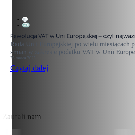
UE
VAT
Rewolucja VAT w Unii Europejskiej – czyli najważn
Rada Unii Europejskiej po wielu miesiącach pr
zmian w zakresie podatku VAT w Unii Europejs
26 marca 2025
Czytaj dalej
Zaufali nam