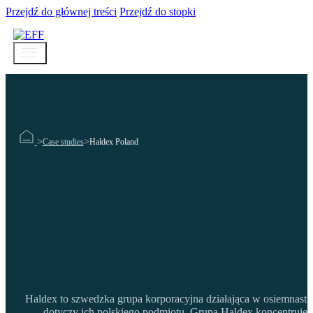
Przejdź do głównej treści
Przejdź do stopki
>
>
Case studies
Haldex Poland
Haldex to szwedzka grupa korporacyjna działająca w osiemnastu
dotyczy ich polskiego podmiotu. Grupa Haldex koncentruje 