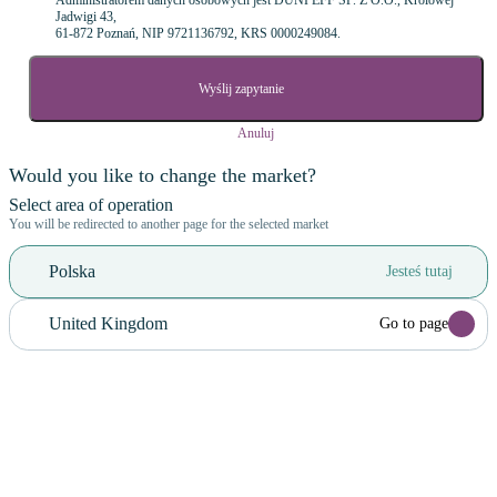
Administratorem danych osobowych jest DUNI EFF SP. Z O.O., Królowej
Jadwigi 43,
61-872 Poznań, NIP 9721136792, KRS 0000249084.
Wyślij zapytanie
Anuluj
Would you like to change the market?
Select area of operation
You will be redirected to another page for the selected market
Polska
Jesteś tutaj
United Kingdom
Go to page