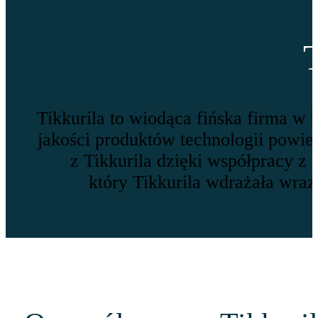
Tikkurila to wiodąca fińska firma w
jakości produktów technologii powie
z Tikkurila dzięki współpracy z
który Tikkurila wdrażała wr