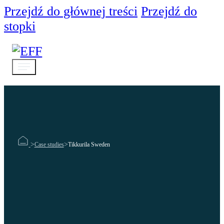
Przejdź do głównej treści
Przejdź do
stopki
>
>
Case studies
Tikkurila Sweden