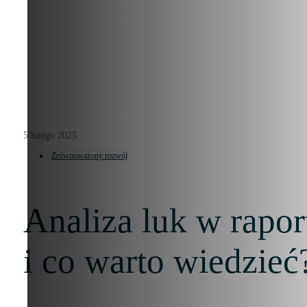
5 lutego 2025
Zrównoważony rozwój
Analiza luk w rapo
i co warto wiedzieć