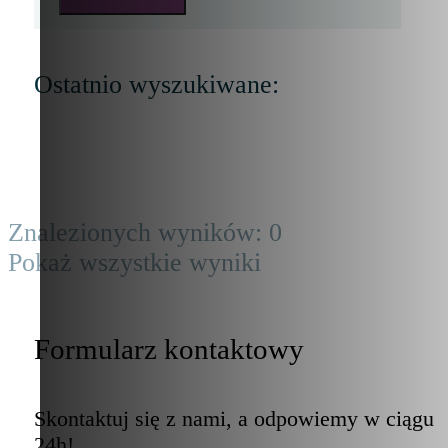
Ostatnio wyszukiwane:
Znalezionych wyników:
0
Pokaż wszystkie wyniki
Formularz kontaktowy
Skontaktuj się z nami, a odpowiemy w ciągu
24h!