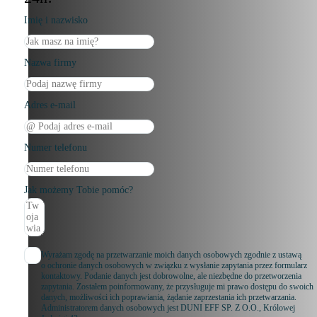
Imię i nazwisko
Nazwa firmy
Adres e-mail
Numer telefonu
Jak możemy Tobie pomóc?
Wyrażam zgodę na przetwarzanie moich danych osobowych zgodnie z ustawą
o ochronie danych osobowych w związku z wysłanie zapytania przez formularz
kontaktowy. Podanie danych jest dobrowolne, ale niezbędne do przetworzenia
zapytania. Zostałem poinformowany, że przysługuje mi prawo dostępu do swoich
danych, możliwości ich poprawiania, żądanie zaprzestania ich przetwarzania.
Administratorem danych osobowych jest DUNI EFF SP. Z O.O., Królowej