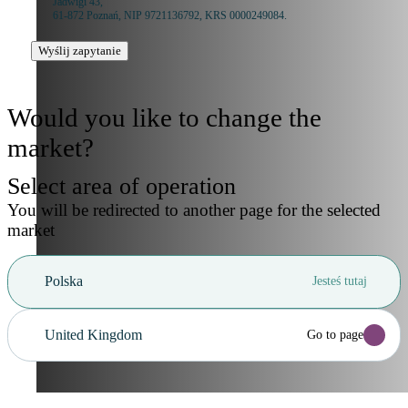
Jadwigi 43,
61-872 Poznań, NIP 9721136792, KRS 0000249084.
Wyślij zapytanie
Would you like to change the
market?
Select area of operation
You will be redirected to another page for the selected
market
Polska
Jesteś tutaj
United Kingdom
Go to page
Anuluj