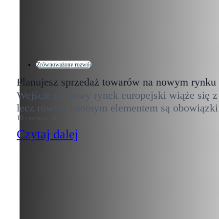
Zrównoważony rozwój
Planujesz sprzedaż towarów na nowym rynku
Wejście na nowy rynek europejski wiąże się z
lecz równie istotnym elementem są obowiązk
10 czerwca 2026
Czytaj dalej