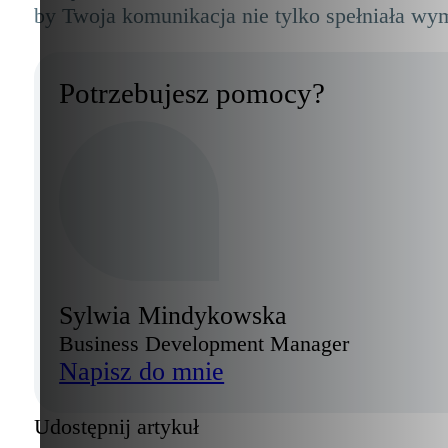
by Twoja komunikacja nie tylko spełniała wy
Potrzebujesz pomocy?
Sylwia Mindykowska
Business Development Manager
Napisz do mnie
Udostępnij artykuł