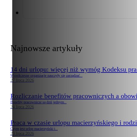
Najnowsze artykuły
14 dni urlopu: więcej niż wymóg Kodeksu pr
Współczesne organizacje nauczyły się zarządzać...
27 lipca 2026
Rozliczanie benefitów pracowniczych a obow
Benefity pracownicze są dziś jednym...
24 lipca 2026
Praca w czasie urlopu macierzyńskiego i rodzi
Czym jest urlop macierzyński i...
23 lipca 2026