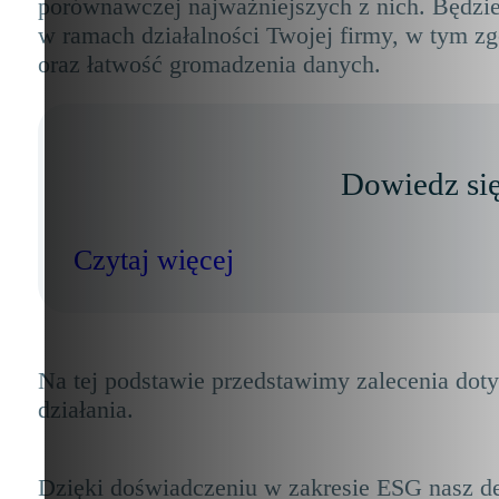
porównawczej najważniejszych z nich. Będziem
w ramach działalności Twojej firmy, w tym zg
oraz łatwość gromadzenia danych.
Dowiedz się
Czytaj więcej
Na tej podstawie przedstawimy zalecenia dot
działania.
Dzięki doświadczeniu w zakresie ESG nasz d