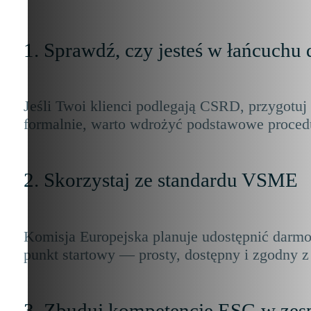
1. Sprawdź, czy jesteś w łańcuchu
Jeśli Twoi klienci podlegają CSRD, przygotuj 
formalnie, warto wdrożyć podstawowe procedu
2. Skorzystaj ze standardu VSME
Komisja Europejska planuje udostępnić darmow
punkt startowy — prosty, dostępny i zgodny 
3. Zbuduj kompetencje ESG w zes