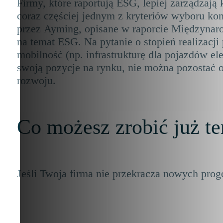
Firmy, które raportują ESG, lepiej zarządzaj
coraz częściej jednym z kryteriów wyboru kon
przez Ayming, opisane w raporcie Międzyna
na temat ESG. Na pytanie o stopień realizac
mobilność (np. infrastrukturę dla pojazdów el
swoją pozycje na rynku, nie można pozostać
rozwoju.
Co możesz zrobić już te
Jeśli Twoja firma nie przekracza nowych prog