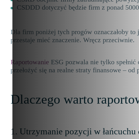
CSDDD dotyczyć będzie firm z ponad 5000 
Dla firm poniżej tych progów oznaczałoby to 
przestaje mieć znaczenie. Wręcz przeciwnie.
Raportowanie
ESG pozwala nie tylko spełnić 
przełożyć się na realne straty finansowe – o
Dlaczego warto raporto
1. Utrzymanie pozycji w łańcuchu