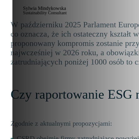
Sylwia Mindykowska
Sustainability Consultant
W październiku 2025 Parlament Europ
co oznacza, że ich ostateczny kształt w
proponowany kompromis zostanie przy
najwcześniej w 2026 roku, a obowiąz
zatrudniających poniżej 1000 osób to c
Czy raportowanie ESG n
Zgodnie z aktualnymi propozycjami:
CSRD obejmie firmy zatrudniające powyżej 