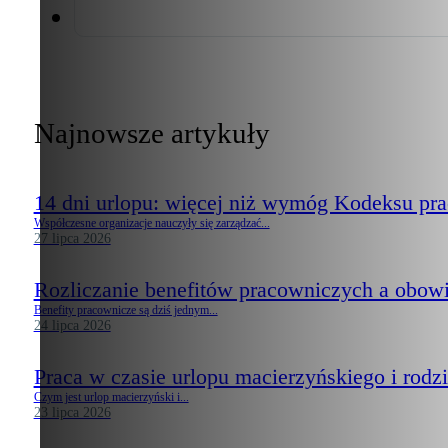
Najnowsze artykuły
14 dni urlopu: więcej niż wymóg Kodeksu pr
Współczesne organizacje nauczyły się zarządzać...
27 lipca 2026
Rozliczanie benefitów pracowniczych a obow
Benefity pracownicze są dziś jednym...
24 lipca 2026
Praca w czasie urlopu macierzyńskiego i rodzi
Czym jest urlop macierzyński i...
23 lipca 2026