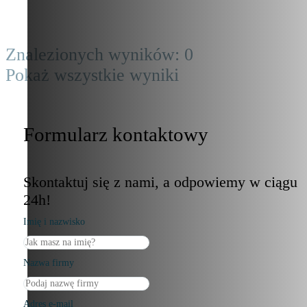
Znalezionych wyników:
0
Pokaż wszystkie wyniki
Formularz kontaktowy
Skontaktuj się z nami, a odpowiemy w ciągu
24h!
Imię i nazwisko
Nazwa firmy
Adres e-mail