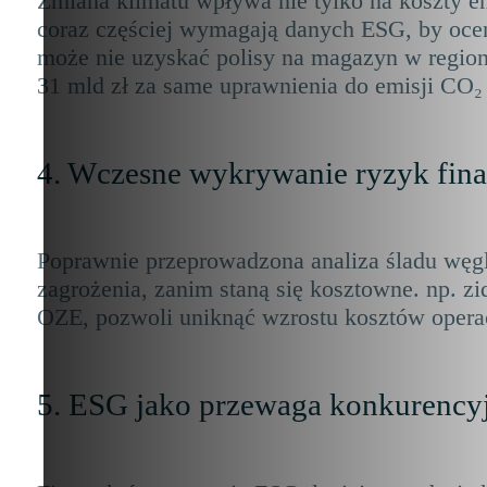
Zmiana klimatu wpływa nie tylko na koszty e
coraz częściej wymagają danych ESG, by oceni
może nie uzyskać polisy na magazyn w region
31 mld zł za same uprawnienia do emisji CO
₂
4. Wczesne wykrywanie ryzyk fin
Poprawnie przeprowadzona analiza śladu węg
zagrożenia, zanim staną się kosztowne. np. z
OZE, pozwoli uniknąć wzrostu kosztów operac
5. ESG jako przewaga konkurency