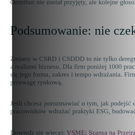
Omnibus nie został przyjęty, ale kolejne głos
Podsumowanie: nie czeka
Zmiany w CSRD i CSDDD to nie tylko deregul
a realiami biznesu. Dla firm poniżej 1000 p
się jego forma, zakres i tempo wdrażania. Firm
przewagę rynkową.
Jeśli chcesz porozmawiać o tym, jak podejś
pracowników wdrażać praktyki ESG, budować 
Dowiedz się więcej:
VSME: Szansa na Przejrz