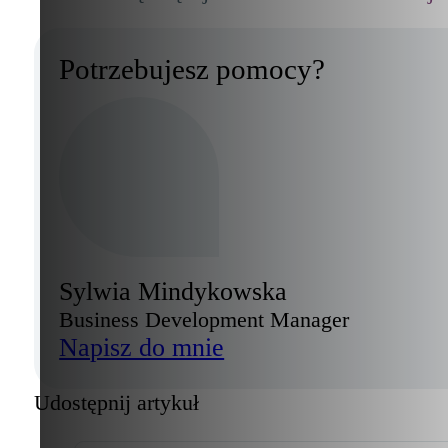
Potrzebujesz pomocy?
Sylwia Mindykowska
Business Development Manager
Napisz do mnie
Udostępnij artykuł