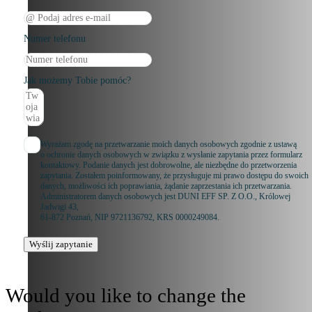
Numer telefonu
Jak możemy Tobie pomóc?
Wyrażam zgodę na przetwarzanie moich danych osobowych zgodnie z ustawą
o ochronie danych osobowych w związku z wysłanie zapytania przez formularz
kontaktowy. Podanie danych jest dobrowolne, ale niezbędne do przetworzenia
zapytania. Zostałem poinformowany, że przysługuje mi prawo dostępu do swoich
danych, możliwości ich poprawiania, żądanie zaprzestania ich przetwarzania.
Administratorem danych osobowych jest DUNI EFF SP. Z O.O., Królowej
Jadwigi 43,
61-872 Poznań, NIP 9721136792, KRS 0000249084.
Wyślij zapytanie
Would you like to change the