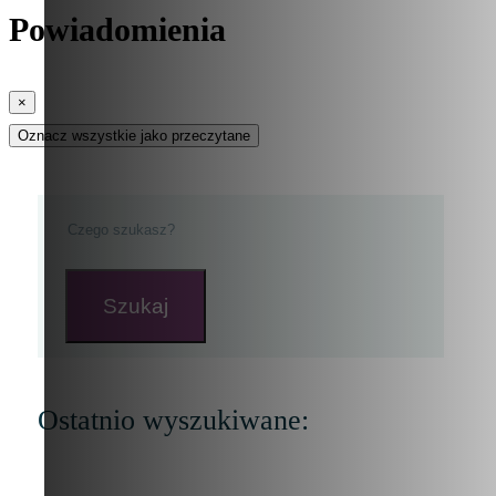
Powiadomienia
×
Oznacz wszystkie jako przeczytane
Szukaj
Ostatnio wyszukiwane: