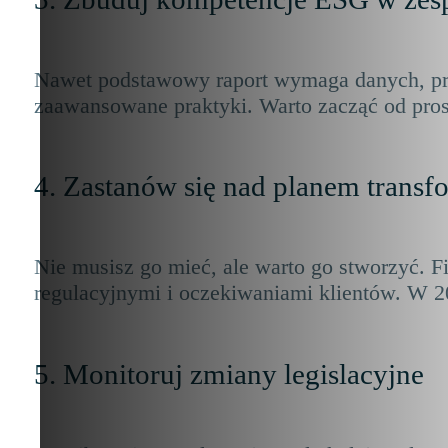
Nawet podstawowy raport wymaga danych, proc
zaawansowane praktyki. Warto zacząć od prost
4. Zastanów się nad planem transf
Nie musisz go mieć, ale warto go stworzyć. Fi
regulacyjnymi i oczekiwaniami klientów. W 2
5. Monitoruj zmiany legislacyjne