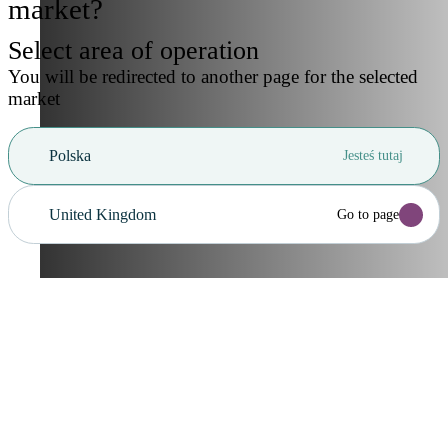
market?
Select area of operation
You will be redirected to another page for the selected
market
Polska
Jesteś tutaj
United Kingdom
Go to page
Anuluj