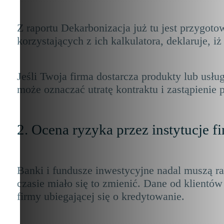
Z raportu Dekarbonizacja już tu jest przygot
korzystających z ich kalkulatora, deklaruje, iż
Jeśli Twoja firma dostarcza produkty lub us
może oznaczać utratę kontraktu i zastąpienie 
2. Ocena ryzyka przez instytucje 
Banki i fundusze inwestycyjne nadal muszą r
czasie miało się to zmienić. Dane od klientó
firmy ubiegającej się o kredytowanie.