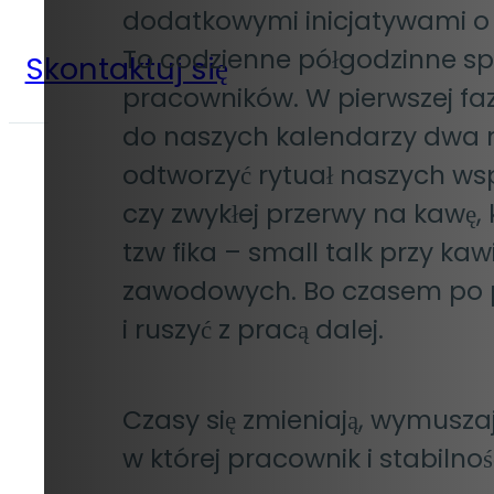
dodatkowymi inicjatywami o c
To codzienne półgodzinne spo
Skontaktuj się
pracowników. W pierwszej faz
do naszych kalendarzy dwa raz
odtworzyć rytuał naszych wsp
czy zwykłej przerwy na kawę,
tzw fika – small talk przy k
zawodowych. Bo czasem po pr
i ruszyć z pracą dalej.
Czasy się zmieniają, wymuszaj
w której pracownik i stabilnoś