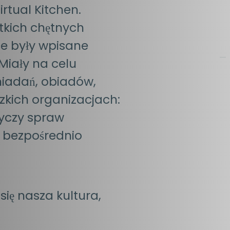
rtual Kitchen.
tkich chętnych
ce były wpisane
 Miały na celu
niadań, obiadów,
zkich organizacjach:
tyczy spraw
ć bezpośrednio
się nasza kultura,