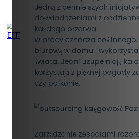
Jedną z cenniejszych inicjaty
doświadczeniami z codziennej 
każdego przerwa
w pracy oznacza coś innego.
biurową w domu i wykorzystać
świata. Jedni uzupełniają kalor
korzystają z pięknej pogody 
czy balkonie.
Zarządzanie zespołami rozpr