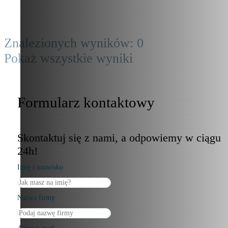
Znalezionych wyników:
0
Pokaż wszystkie wyniki
Formularz kontaktowy
Skontaktuj się z nami, a odpowiemy w ciągu
24h!
Imię i nazwisko
Nazwa firmy