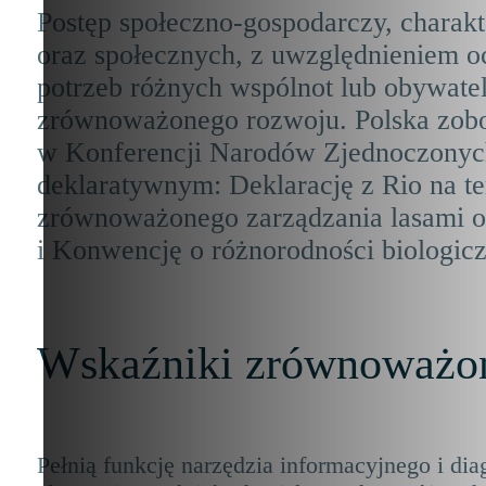
Postęp społeczno-gospodarczy, charakt
oraz społecznych, z uwzględnieniem o
potrzeb różnych wspólnot lub obywateli
zrównoważonego rozwoju. Polska zobowi
w Konferencji Narodów Zjednoczonych
deklaratywnym: Deklarację z Rio na t
zrównoważonego zarządzania lasami o
i Konwencję o różnorodności biologicz
Wskaźniki zrównoważon
Pełnią funkcję narzędzia informacyjnego i di