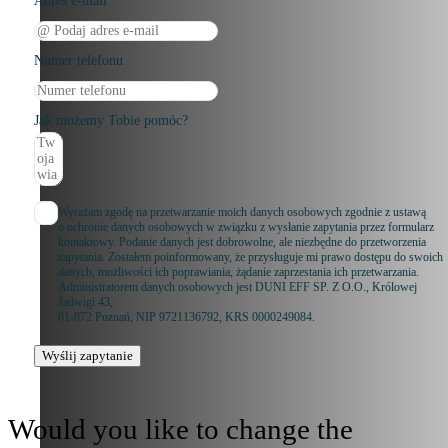
Adres e-mail
Numer telefonu
Jak możemy Tobie pomóc?
Wyrażam zgodę na przetwarzanie moich danych osobowych zgodnie z ustawą
o ochronie danych osobowych w związku z wysłanie zapytania przez formularz
kontaktowy. Podanie danych jest dobrowolne, ale niezbędne do przetworzenia
zapytania. Zostałem poinformowany, że przysługuje mi prawo dostępu do swoich
danych, możliwości ich poprawiania, żądanie zaprzestania ich przetwarzania.
Administratorem danych osobowych jest DUNI EFF SP. Z O.O., Królowej
Jadwigi 43,
61-872 Poznań, NIP 9721136792, KRS 0000249084.
Wyślij zapytanie
Would you like to change the