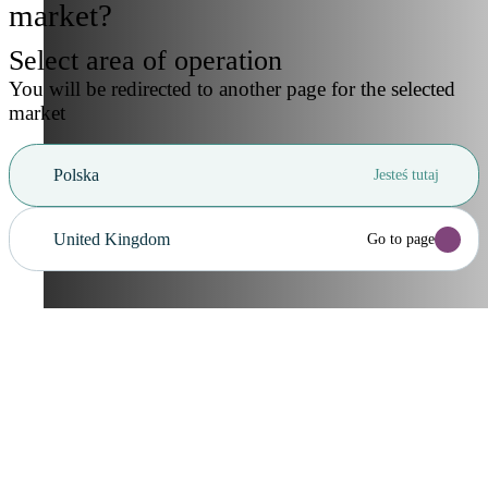
market?
Select area of operation
You will be redirected to another page for the selected
market
Polska
Jesteś tutaj
United Kingdom
Go to page
Anuluj