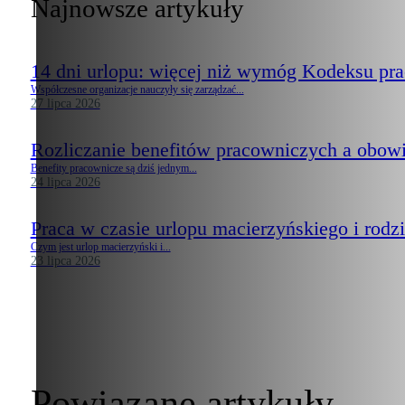
Najnowsze artykuły
14 dni urlopu: więcej niż wymóg Kodeksu pr
Współczesne organizacje nauczyły się zarządzać...
27 lipca 2026
Rozliczanie benefitów pracowniczych a obow
Benefity pracownicze są dziś jednym...
24 lipca 2026
Praca w czasie urlopu macierzyńskiego i rodzi
Czym jest urlop macierzyński i...
23 lipca 2026
Powiązane artykuły