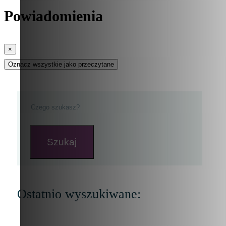
Powiadomienia
×
Oznacz wszystkie jako przeczytane
Szukaj
Ostatnio wyszukiwane: