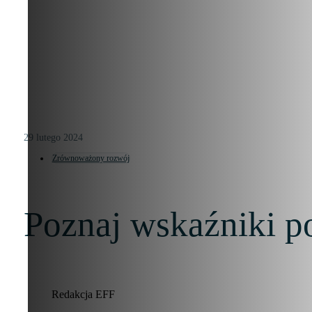
29 lutego 2024
Zrównoważony rozwój
Poznaj wskaźniki 
Redakcja EFF