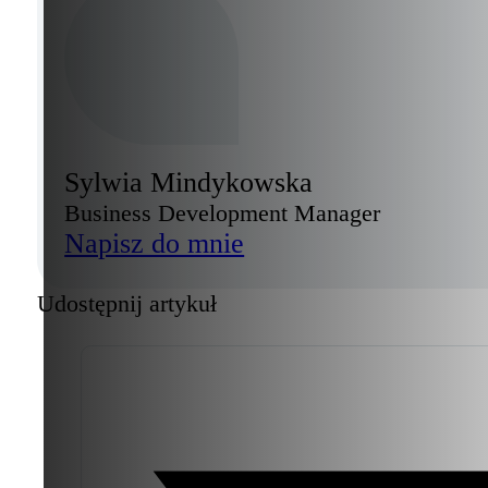
Sylwia Mindykowska
Business Development Manager
Napisz do mnie
Udostępnij artykuł