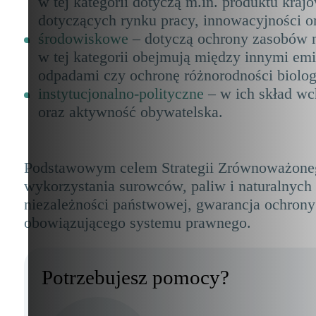
w tej kategorii dotyczą m.in. produktu kr
dotyczących rynku pracy, innowacyjności or
środowiskowe
– dotyczą ochrony zasobów 
w tej kategorii obejmują między innymi em
odpadami czy ochronę różnorodności biolog
instytucjonalno-polityczne
– w ich skład wc
oraz aktywność obywatelska.
Podstawowym celem Strategii Zrównoważonego
wykorzystania surowców, paliw i naturalnych
niezależności państwowej, gwarancja ochrony
obowiązującego systemu prawnego.
Potrzebujesz pomocy?