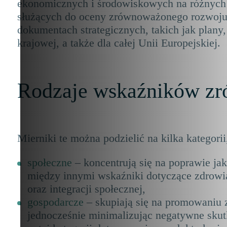
ekonomicznych i środowiskowych na różnych 
służących do oceny zrównoważonego rozwoju
dokumentach strategicznych, takich jak plany
krajowej, a także dla całej Unii Europejskiej.
Rodzaje wskaźników z
Mierniki te można podzielić na kilka katego
społeczne
– koncentrują się na poprawie ja
między innymi wskaźniki dotyczące zdrowia
oraz integracji społecznej,
gospodarcze
– skupiają się na promowaniu
jednocześnie minimalizując negatywne skutk