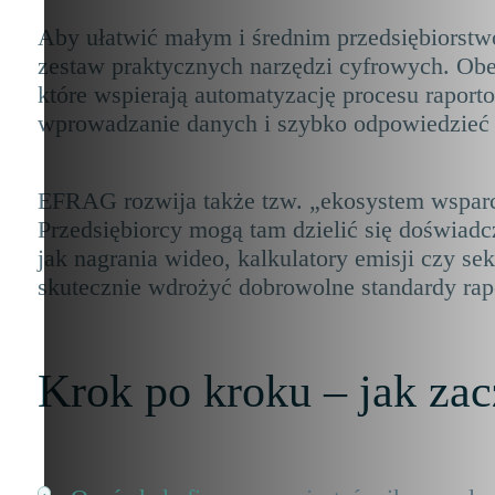
Aby ułatwić małym i średnim przedsiębiors
zestaw praktycznych narzędzi cyfrowych. Obe
które wspierają automatyzację procesu rapor
wprowadzanie danych i szybko odpowiedzieć 
EFRAG rozwija także tzw. „ekosystem wsparc
Przedsiębiorcy mogą tam dzielić się doświadc
jak nagrania wideo, kalkulatory emisji czy s
skutecznie wdrożyć dobrowolne standardy rapo
Krok po kroku – jak za