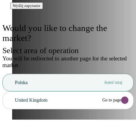
Wyślij zapytanie
Would you like to change the
market?
Select area of operation
You will be redirected to another page for the selected
market
Polska
Jesteś tutaj
United Kingdom
Go to page
Anuluj