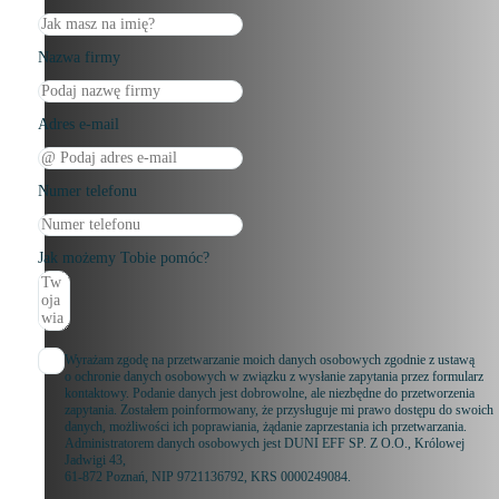
Nazwa firmy
Adres e-mail
Numer telefonu
Jak możemy Tobie pomóc?
Wyrażam zgodę na przetwarzanie moich danych osobowych zgodnie z ustawą
o ochronie danych osobowych w związku z wysłanie zapytania przez formularz
kontaktowy. Podanie danych jest dobrowolne, ale niezbędne do przetworzenia
zapytania. Zostałem poinformowany, że przysługuje mi prawo dostępu do swoich
danych, możliwości ich poprawiania, żądanie zaprzestania ich przetwarzania.
Administratorem danych osobowych jest DUNI EFF SP. Z O.O., Królowej
Jadwigi 43,
61-872 Poznań, NIP 9721136792, KRS 0000249084.