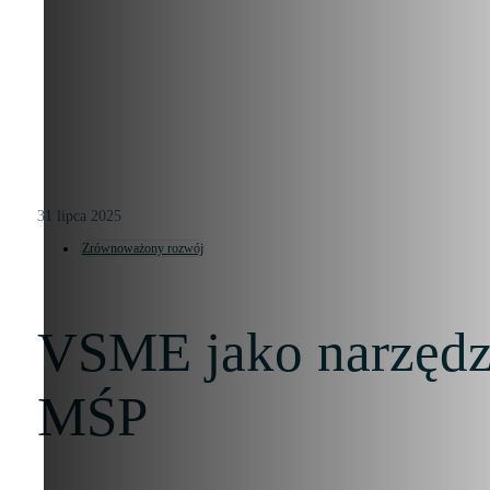
31 lipca 2025
Zrównoważony rozwój
VSME jako narzędz
MŚP