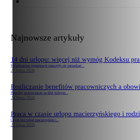
Najnowsze artykuły
14 dni urlopu: więcej niż wymóg Kodeksu pr
Współczesne organizacje nauczyły się zarządzać...
27 lipca 2026
Rozliczanie benefitów pracowniczych a obow
Benefity pracownicze są dziś jednym...
24 lipca 2026
Praca w czasie urlopu macierzyńskiego i rodzi
Czym jest urlop macierzyński i...
23 lipca 2026