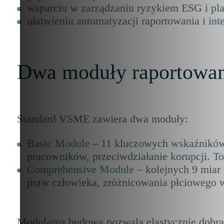
wsparciu w zarządzaniu ryzykiem ESG i pl
ułatwieniu automatyzacji raportowania i in
Dwa moduły raportowan
Standard VSME zawiera dwa moduły:
Basic Module
– 11 kluczowych wskaźników
pracowników, przeciwdziałanie korupcji. T
Comprehensive Module
– kolejnych 9 miar
praw człowieka, zróżnicowania płciowego 
Modularna budowa pozwala elastycznie dobrać