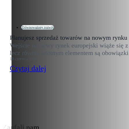
Zrównoważony rozwój
Planujesz sprzedaż towarów na nowym rynku
Wejście na nowy rynek europejski wiąże się z
lecz równie istotnym elementem są obowiązk
10 czerwca 2026
Czytaj dalej
Zaufali nam