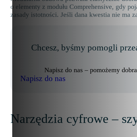
o elementy z modułu Comprehensive, gdy poja
zasady istotności. Jeśli dana kwestia nie ma 
Chcesz, byśmy pomogli prze
Napisz do nas – pomożemy dobrać
Napisz do nas
Narzędzia cyfrowe – szyb