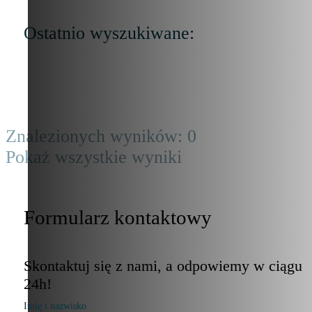
Ostatnio wyszukiwane:
Znalezionych wyników:
0
Pokaż wszystkie wyniki
Formularz kontaktowy
Skontaktuj się z nami, a odpowiemy w ciągu
24h!
Imię i nazwisko