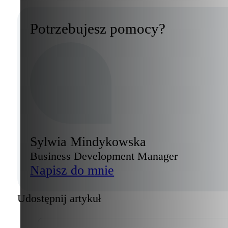
Potrzebujesz pomocy?
Sylwia Mindykowska
Business Development Manager
Napisz do mnie
Udostępnij artykuł