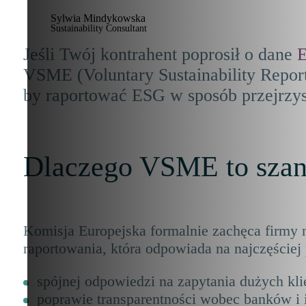
Sylwia Mindykowska
Sustainability Consultant
Jeśli Twój kontrahent poprosił o dane
VSME (Voluntary Sustainability Repor
by raportować ESG w sposób przejrzys
Dlaczego VSME to szans
Komisja Europejska formalnie zachęca firmy 
raportowania, która odpowiada na najczęściej
spójnej odpowiedzi na zapytania dużych kli
poprawie transparentności wobec banków i 