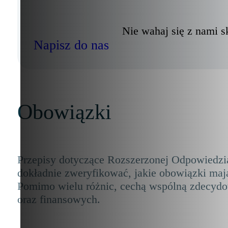
Nie wahaj się z nami s
Napisz do nas
Obowiązki
Przepisy dotyczące Rozszerzonej Odpowiedzial
dokładnie zweryfikować, jakie obowiązki mają
Pomimo wielu różnic, cechą wspólną zdecyd
oraz finansowych.