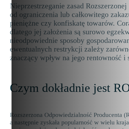
Nieprzestrzeganie zasad Rozszerzonej
od ograniczenia lub całkowitego zakaz
pieniężne czy konfiskatę towarów. Co
dlatego jej założenia są surowo egzekw
nieodpowiednie sposoby gospodarowan
ewentualnych restrykcji zależy zarówno
znaczący wpływ na jego rentowność i s
Czym dokładnie jest R
Rozszerzona Odpowiedzialność Producenta (RO
a następnie zyskała popularność w wielu kraja