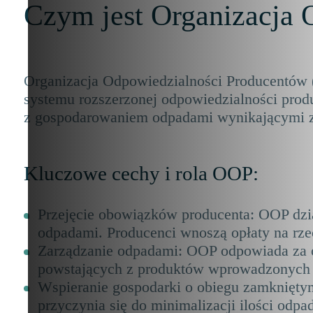
Czym jest Organizacja
Organizacja Odpowiedzialności Producentów 
systemu rozszerzonej odpowiedzialności prod
z gospodarowaniem odpadami wynikającymi z i
Kluczowe cechy i rola OOP:
Przejęcie obowiązków producenta: OOP dzi
odpadami. Producenci wnoszą opłaty na rzec
Zarządzanie odpadami: OOP odpowiada za or
powstających z produktów wprowadzonych 
Wspieranie gospodarki o obiegu zamknięty
przyczynia się do minimalizacji ilości odp