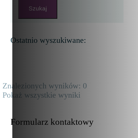
Szukaj
Ostatnio wyszukiwane:
Znalezionych wyników:
0
Pokaż wszystkie wyniki
Formularz kontaktowy