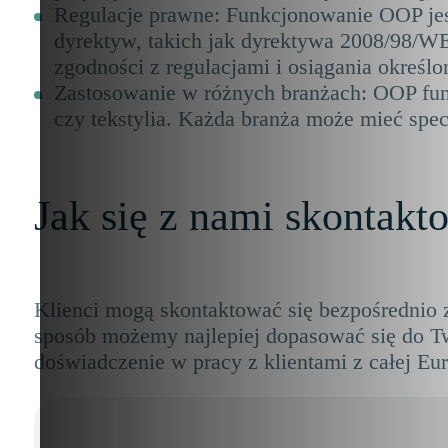
Regulacje prawne: Funkcjonowanie OOP jest
dyrektyw, takich jak dyrektywa 2008/98/W
zgodności z regulacjami i osiągania określ
Zastosowanie w różnych branżach: OOP funkc
czy tekstylia. Każda branża może mieć sp
Jak się z nami skontakt
Klienci mogą skontaktować się bezpośrednio 
sposób możemy najlepiej dopasować się do T
doświadczenie w pracy z klientami z całej Eu