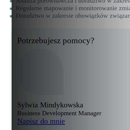
Analiza porównawcza i doradztwo w zakres
Regularne mapowanie i monitorowanie zmia
Doradztwo w zakresie obowiązków związan
Potrzebujesz pomocy?
Sylwia Mindykowska
Business Development Manager
Napisz do mnie