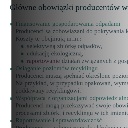
Główne obowiązki producentów w
Finansowanie gospodarowania odpadami
Producenci są zobowiązani do pokrywania k
Koszty te obejmują m.in.:
selektywną zbiórkę odpadów,
edukację ekologiczną,
raportowanie
działań związanych z gos
Osiąganie poziomów recyklingu
Producenci muszą spełniać określone poziom
Na przykład, w przypadku opakowań, wymaga 
poddawany recyklingowi.
Współpraca z organizacjami odpowiedzialn
Producenci mogą przekazywać swoje obowi
procesami zbiórki i recyklingu w ich imieni
Raportowanie i sprawozdawczość
Producenci są zobowiązani do składania sz