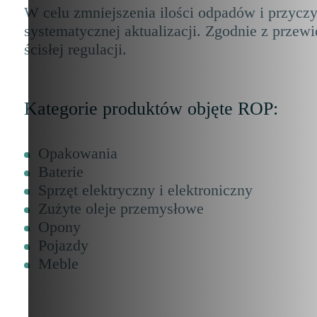
W celu zmniejszenia ilości odpadów i przycz
systematycznej aktualizacji. Zgodnie z przew
ścisłej regulacji.
Kategorie produktów objęte ROP:
Opakowania
Baterie
Sprzęt elektryczny i elektroniczny
Zużyte oleje przemysłowe
Opony
Pojazdy
Meble