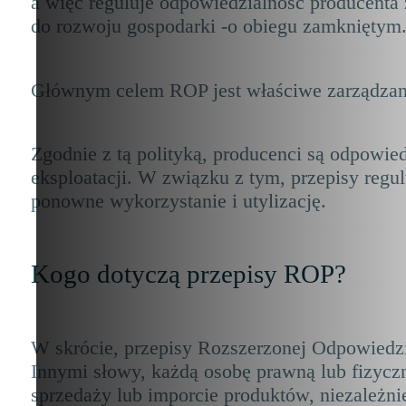
a więc reguluje odpowiedzialność producenta 
do rozwoju gospodarki -o obiegu zamkniętym
Głównym celem ROP jest właściwe zarządza
Zgodnie z tą polityką, producenci są odpowie
eksploatacji. W związku z tym, przepisy regu
ponowne wykorzystanie i utylizację.
Kogo dotyczą przepisy ROP?
W skrócie, przepisy Rozszerzonej Odpowiedz
Innymi słowy, każdą osobę prawną lub fizyczn
sprzedaży lub imporcie produktów, niezależn