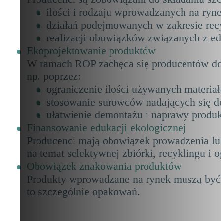
ilości i rodzaju wprowadzanych na ryn
działań podejmowanych w zakresie recy
realizacji obowiązków związanych z ed
Ekoprojektowanie produktów
W ramach ROP zachęca się producentów do 
np. poprzez:
ograniczenie ilości używanych materia
stosowanie surowców nadających się do
ułatwienie demontażu i naprawy produ
Finansowanie edukacji ekologicznej
Producenci mają obowiązek prowadzenia lu
na temat selektywnej zbiórki, recyklingu i 
Obowiązek znakowania produktów
Produkty wprowadzane na rynek muszą być o
to szczególnie opakowań.