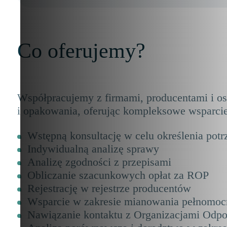
Co oferujemy?
Współpracujemy z firmami, producentami i os
i opakowania, oferując kompleksowe wsparci
Wstępną konsultację w celu określenia potrz
Indywidualną analizę sprawy
Analizę zgodności z przepisami
Obliczanie szacunkowych opłat za ROP
Rejestrację w rejestrze producentów
Wsparcie w zakresie mianowania pełnomo
Nawiązanie kontaktu z Organizacjami Odpo