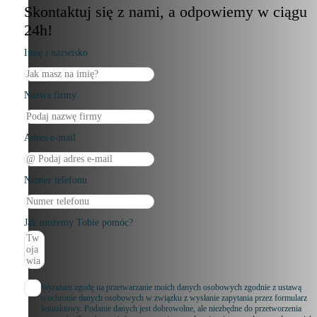
Skontaktuj się z nami, a odpowiemy w ciągu
24h!
Imię i nazwisko
Nazwa firmy
Adres e-mail
Numer telefonu
Jak możemy Tobie pomóc?
Wyrażam zgodę na przetwarzanie moich danych osobowych zgodnie z ustawą
o ochronie danych osobowych w związku z wysłanie zapytania przez formularz
kontaktowy. Podanie danych jest dobrowolne, ale niezbędne do przetworzenia