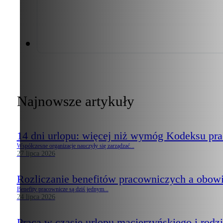
Najnowsze artykuły
14 dni urlopu: więcej niż wymóg Kodeksu pr
Współczesne organizacje nauczyły się zarządzać...
27 lipca 2026
Rozliczanie benefitów pracowniczych a obow
Benefity pracownicze są dziś jednym...
24 lipca 2026
Praca w czasie urlopu macierzyńskiego i rodzi