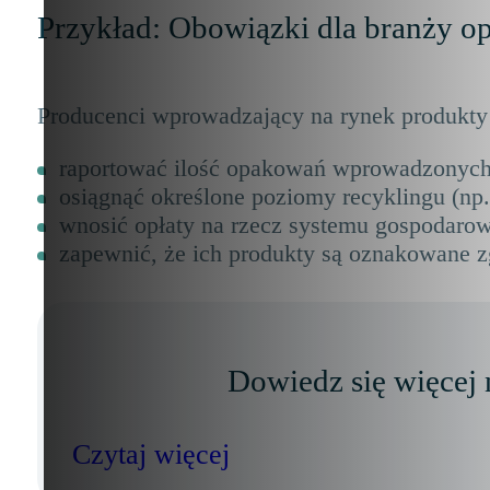
Przykład: Obowiązki dla branży o
Producenci wprowadzający na rynek produkt
raportować ilość opakowań wprowadzonych
osiągnąć określone poziomy recyklingu (np. 
wnosić opłaty na rzecz systemu gospodarow
zapewnić, że ich produkty są oznakowane z
Dowiedz się więcej 
Czytaj więcej