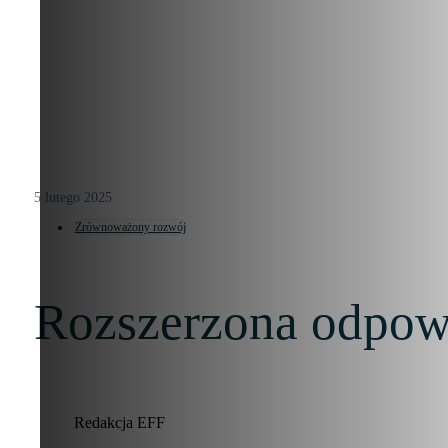
5 lutego 2025
Zrównoważony rozwój
Rozszerzona odpow
Redakcja EFF