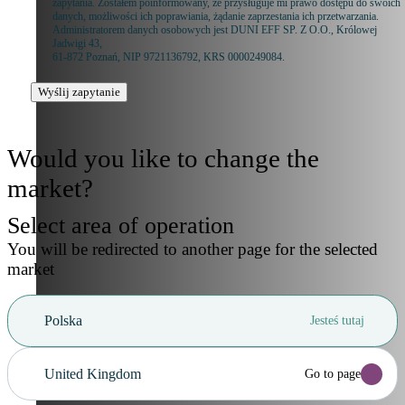
zapytania. Zostałem poinformowany, że przysługuje mi prawo dostępu do swoich
danych, możliwości ich poprawiania, żądanie zaprzestania ich przetwarzania.
Administratorem danych osobowych jest DUNI EFF SP. Z O.O., Królowej
Jadwigi 43,
61-872 Poznań, NIP 9721136792, KRS 0000249084.
Wyślij zapytanie
Would you like to change the
market?
Select area of operation
You will be redirected to another page for the selected
market
Polska
Jesteś tutaj
United Kingdom
Go to page
Anuluj