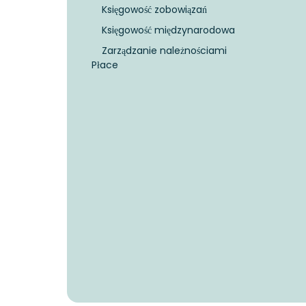
Księgowość zobowiązań
Księgowość międzynarodowa
Zarządzanie należnościami
Płace