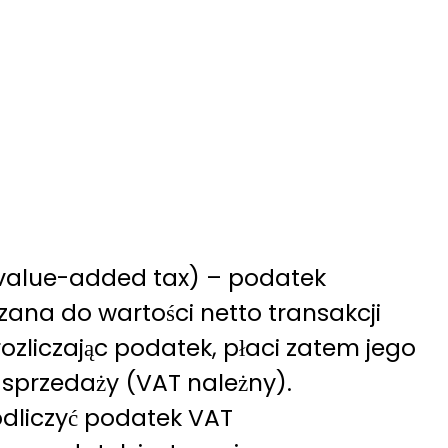
 value-added tax) – podatek
czana do wartości netto transakcji
rozliczając podatek, płaci zatem jego
 sprzedaży (VAT należny).
odliczyć podatek VAT