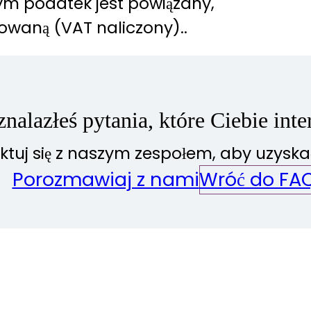
ym podatek jest powiązany,
owaną (VAT naliczony)..
znalazłeś pytania, które Ciebie inte
ktuj się z naszym zespołem, aby uzysk
Porozmawiaj z nami
Wróć do FA