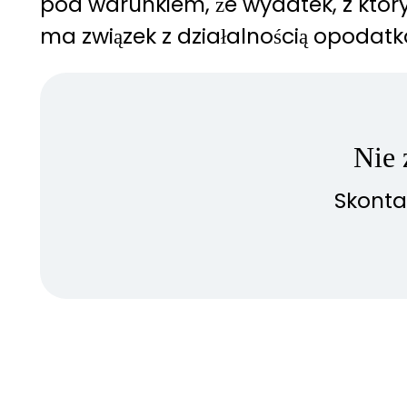
pod warunkiem, że wydatek, z któr
ma związek z działalnością opodatk
Nie 
Skonta