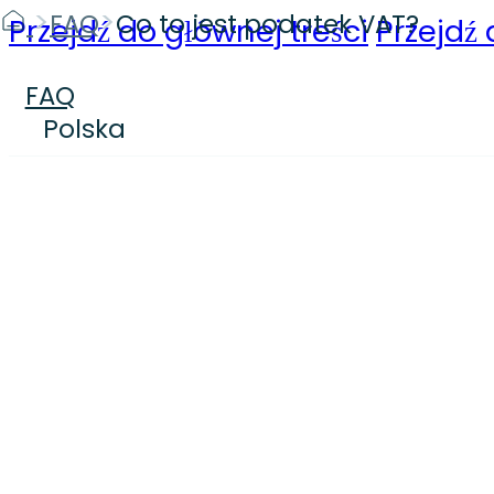
>
>
FAQ
Co to jest podatek VAT?
Przejdź do głównej treści
Przejdź 
FAQ
Polska