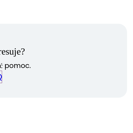
resuje?
ać pomoc.
Q