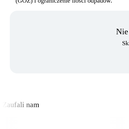
(GOZ) i ograniczenie ilości odpadów.
Nie
Sk
Zaufali nam