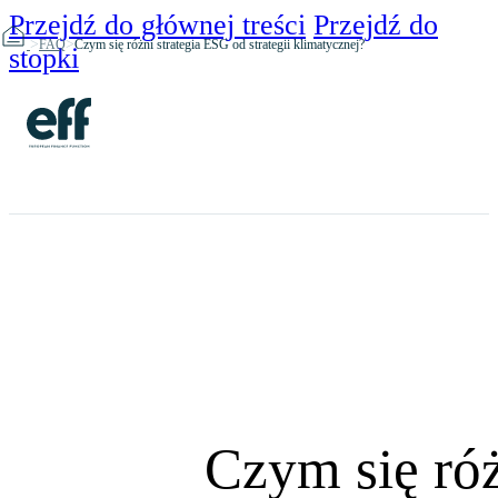
Przejdź do głównej treści
Przejdź do
>
>
FAQ
Czym się różni strategia ESG od strategii klimatycznej?
stopki
Czym się róż