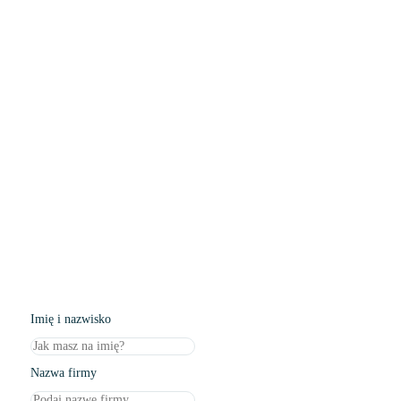
Znalezionych wyników:
0
Pokaż wszystkie wyniki
Formularz kontaktowy
Skontaktuj się z nami, a odpowiemy w ciągu
24h!
Imię i nazwisko
Nazwa firmy