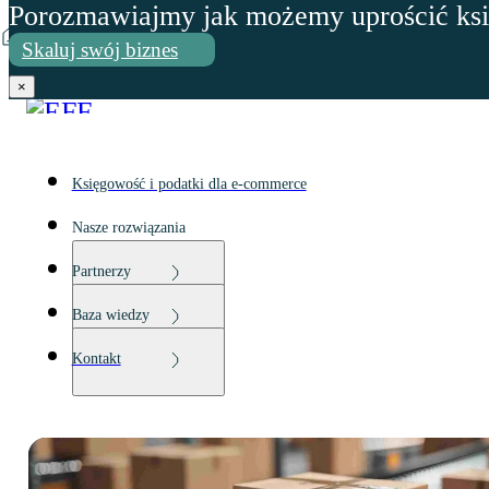
Porozmawiajmy jak możemy uprościć ks
Przejdź do głównej treści
Przejdź do
>
>
FAQ
Na czym polega audyt raportu ESG?
Skaluj swój biznes
stopki
×
Księgowość i podatki dla e-commerce
Nasze rozwiązania
Partnerzy
Baza wiedzy
Kontakt