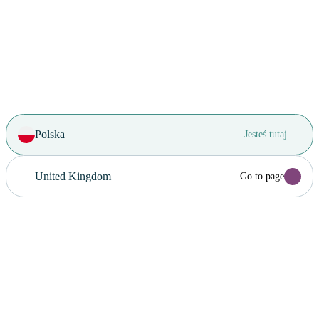
Would you like to change the
market?
Select area of operation
You will be redirected to another page for the selected
market
Polska
Jesteś tutaj
United Kingdom
Go to page
Anuluj