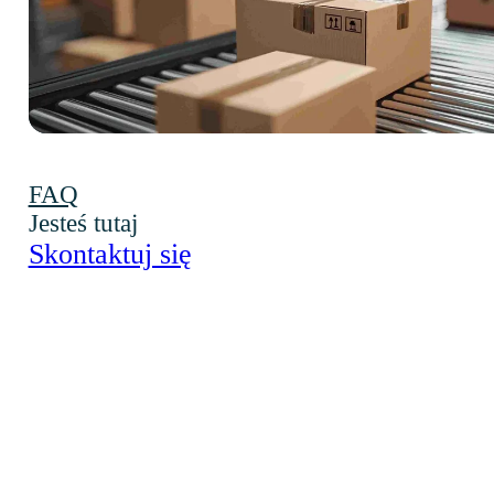
Na czym p
FAQ
Jesteś tutaj
Skontaktuj się
Audyt ESG to proces, który umożliwia
firmom ocenę swojej działalności
pod kątem zgodności z kryteriami
środowiskowymi, społecznymi
i związanymi z ładem korporacyjnym.
Dzięki temu audytowi przedsiębiorstwa
mogą lepiej zrozumieć, jakie aspekty ich