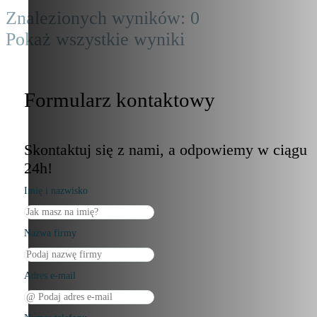
Znalezionych wyników:
0
Pokaż wszystkie wyniki
Formularz kontaktowy
Skontaktuj się z nami, a odpowiemy w ciągu
24h!
Imię i nazwisko
Nazwa firmy
Adres e-mail