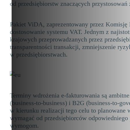
od przedsiębiorstw znaczących przystosowań 
Pakiet ViDA, zaprezentowany przez Komisję E
dostosowanie systemu VAT. Jednym z najistot
krajowych przeprowadzanych przez przedsiębi
transparentności transakcji, zmniejszenie r
w przedsiębiorstwach.
Terminy wdrożenia e-fakturowania są ambitn
(business-to-business) i B2G (business-to-g
w kierunku realizacji tego celu to planowane
wymagać od przedsiębiorców odpowiedniego p
wymogom.