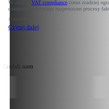
W 2025 r.
VAT compliance
coraz rzadziej ogr
commerce albo masz rozproszone procesy faktu
21 maja 2026
Czytaj dalej
Zaufali nam