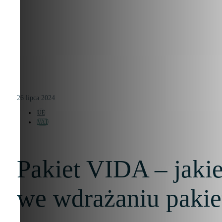
26 lipca 2024
UE
VAT
Pakiet VIDA – jakie
we wdrażaniu pakie