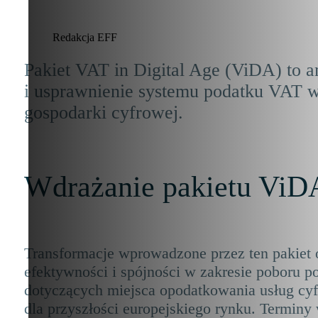
Redakcja EFF
Pakiet VAT in Digital Age (ViDA) to a
i usprawnienie systemu podatku VAT w 
gospodarki cyfrowej.
Wdrażanie pakietu ViD
Transformacje wprowadzone przez ten pakiet o
efektywności i spójności w zakresie poboru
dotyczących miejsca opodatkowania usług cyfr
dla przyszłości europejskiego rynku. Terminy