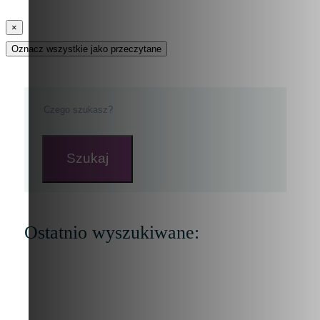
×
Oznacz wszystkie jako przeczytane
Szukaj
Ostatnio wyszukiwane: