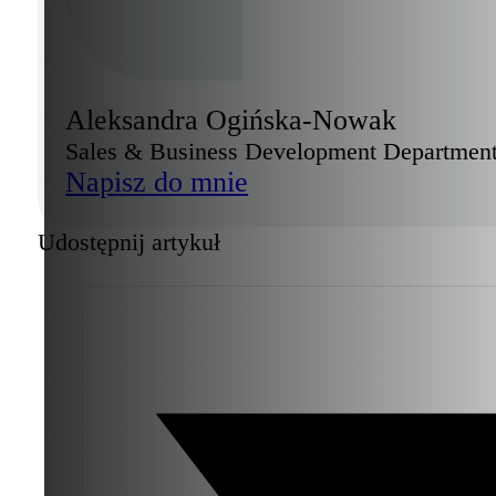
Aleksandra Ogińska-Nowak
Sales & Business Development Departmen
Napisz do mnie
Udostępnij artykuł