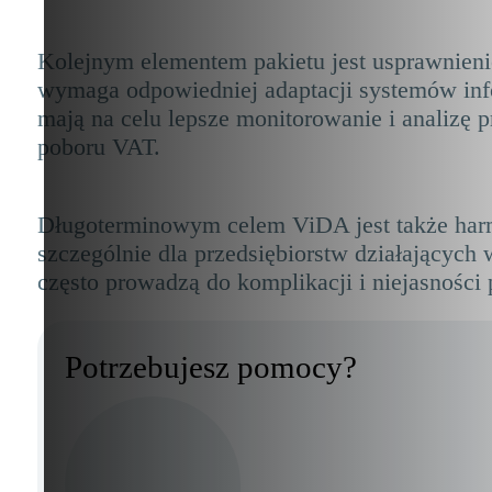
Kolejnym elementem pakietu jest usprawnienie
wymaga odpowiedniej adaptacji systemów info
mają na celu lepsze monitorowanie i analizę
poboru VAT.
Długoterminowym celem ViDA jest także harm
szczególnie dla przedsiębiorstw działającyc
często prowadzą do komplikacji i niejasności
Potrzebujesz pomocy?