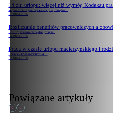
14 dni urlopu: więcej niż wymóg Kodeksu pr
Współczesne organizacje nauczyły się zarządzać...
27 lipca 2026
Rozliczanie benefitów pracowniczych a obow
Benefity pracownicze są dziś jednym...
24 lipca 2026
Praca w czasie urlopu macierzyńskiego i rodzi
Czym jest urlop macierzyński i...
23 lipca 2026
Powiązane artykuły