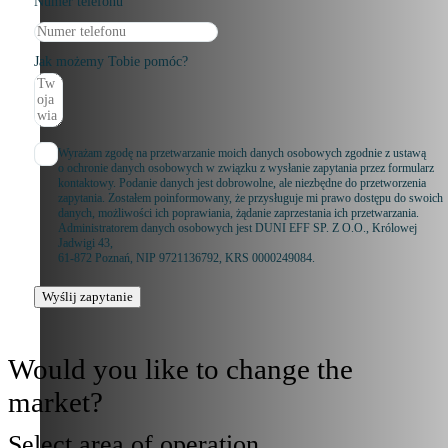
Numer telefonu
Jak możemy Tobie pomóc?
Wyrażam zgodę na przetwarzanie moich danych osobowych zgodnie z ustawą
o ochronie danych osobowych w związku z wysłanie zapytania przez formularz
kontaktowy. Podanie danych jest dobrowolne, ale niezbędne do przetworzenia
zapytania. Zostałem poinformowany, że przysługuje mi prawo dostępu do swoich
danych, możliwości ich poprawiania, żądanie zaprzestania ich przetwarzania.
Administratorem danych osobowych jest DUNI EFF SP. Z O.O., Królowej
Jadwigi 43,
61-872 Poznań, NIP 9721136792, KRS 0000249084.
Wyślij zapytanie
Would you like to change the
market?
Select area of operation