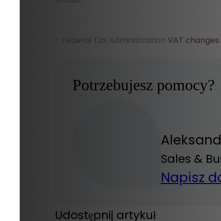
– Federal Tax Administration
VAT changes
Potrzebujesz pomocy?
Aleksan
Sales & B
Napisz d
Udostępnij artykuł