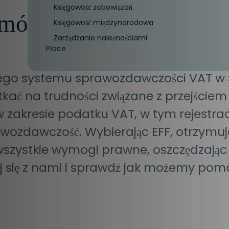
Księgowość zobowiązań
omóc?
Księgowość międzynarodowa
Zarządzanie należnościami
Płace
ego systemu sprawozdawczości VAT w S
ać na trudności związane z przejściem
 zakresie podatku VAT, w tym rejestracj
awozdawczość. Wybierając EFF, otrzymuj
wszystkie wymogi prawne, oszczędzając 
j się z nami i sprawdź jak możemy pomó