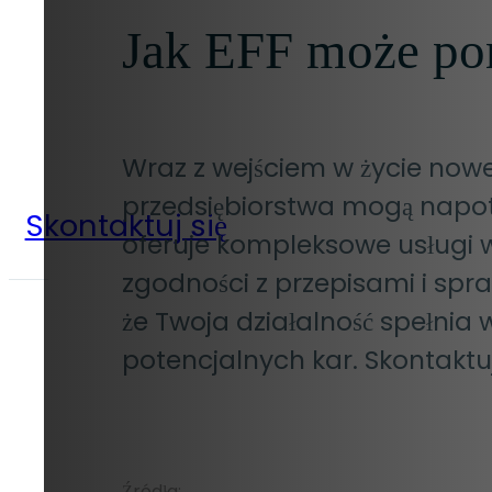
Jak EFF może p
Wraz z wejściem w życie now
przedsiębiorstwa mogą napotk
Skontaktuj się
oferuje kompleksowe usługi w
zgodności z przepisami i spr
że Twoja działalność spełnia 
potencjalnych kar. Skontaktu
Źródła: