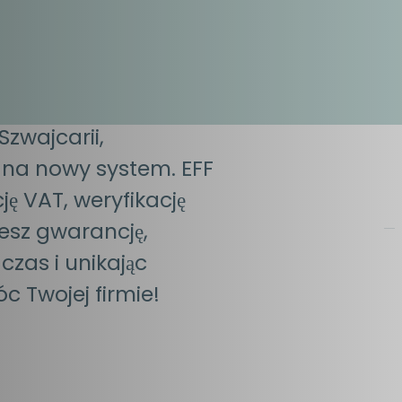
commerce
zwajcarii,
 na nowy system. EFF
ę VAT, weryfikację
esz gwarancję,
czas i unikając
c Twojej firmie!