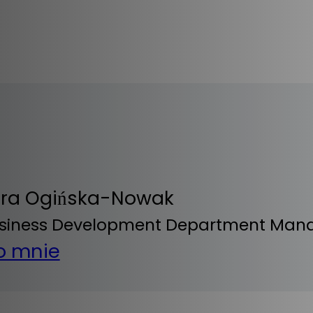
dra Ogińska-Nowak
usiness Development Department Man
o mnie