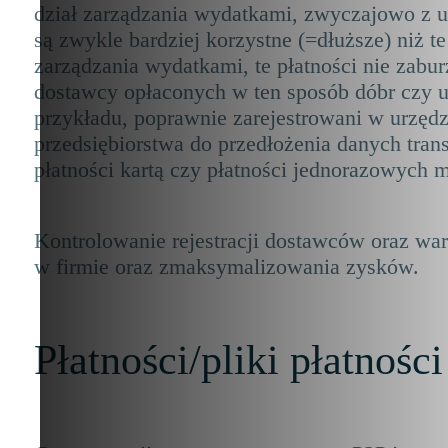
dział zarządzania wydatkami, zwyczajowo z uw
są zwykle bardziej korzystne (=dłuższe) niż 
zarządzania wydatkami, te płatności nie zab
dostawcy opłaconych w ten sposób dóbr czy us
przykładu, poprawnie zarejestrowani w urzęd
przedsiębiorstwa do przedłożenia danych tran
płatności kartą czy płatności jednorazowych 
Kontrolowanie rejestracji dostawców oraz w
w firmie oraz zmaksymalizowania zysków.
Płatności/pliki płatności