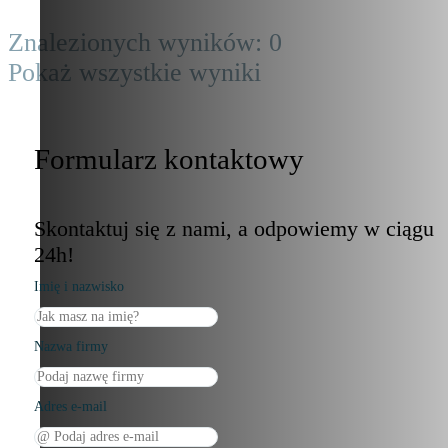
Znalezionych wyników:
0
Pokaż wszystkie wyniki
Formularz kontaktowy
Skontaktuj się z nami, a odpowiemy w ciągu
24h!
Imię i nazwisko
Nazwa firmy
Adres e-mail