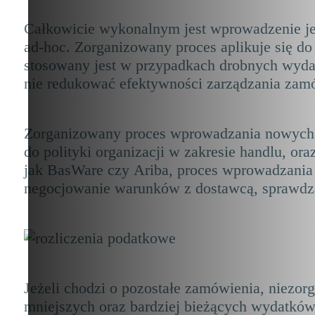
Całkowicie wykonalnym jest wprowadzenie je
ad-hoc. Zorganizowany proces aplikuje się do
stosowany jest w przypadkach drobnych wydat
nie redukować efektywności zarządzania zam
Zorganizowany proces wprowadzania nowych do
do polityki organizacji w zakresie handlu, or
jak BasWare czy Ariba, proces wprowadzania d
negocjowanie warunków z dostawcą, sprawdzan
Jeżeli chodzi o pozostałe zamówienia, niezo
mniejszych oraz bardziej bieżących wydatków