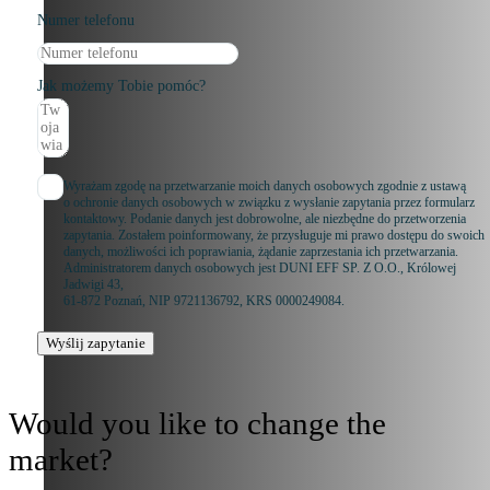
Numer telefonu
Jak możemy Tobie pomóc?
Wyrażam zgodę na przetwarzanie moich danych osobowych zgodnie z ustawą
o ochronie danych osobowych w związku z wysłanie zapytania przez formularz
kontaktowy. Podanie danych jest dobrowolne, ale niezbędne do przetworzenia
zapytania. Zostałem poinformowany, że przysługuje mi prawo dostępu do swoich
danych, możliwości ich poprawiania, żądanie zaprzestania ich przetwarzania.
Administratorem danych osobowych jest DUNI EFF SP. Z O.O., Królowej
Jadwigi 43,
61-872 Poznań, NIP 9721136792, KRS 0000249084.
Wyślij zapytanie
Would you like to change the
market?