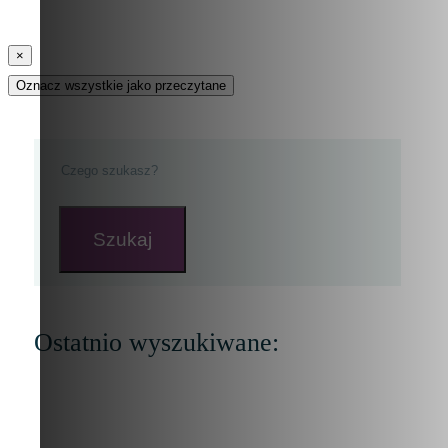
×
Oznacz wszystkie jako przeczytane
Szukaj
Ostatnio wyszukiwane: