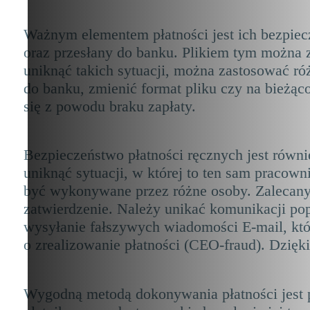
Ważnym elementem płatności jest ich bezpiecz
oraz przesłany do banku. Plikiem tym można 
uniknąć takich sytuacji, można zastosować róż
do banku, zmienić format pliku czy na bieżąco
się z powodu braku zapłaty.
Bezpieczeństwo płatności ręcznych jest równ
uniknąć sytuacji, w której to ten sam pracown
być wykonywane przez różne osoby. Zalecanym
zatwierdzenie. Należy unikać komunikacji pop
wysyłanie fałszywych wiadomości E-mail, któ
o zrealizowanie płatności (CEO-fraud). Dzięki
Wygodną metodą dokonywania płatności jest pol