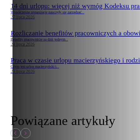
14 dni urlopu: więcej niż wymóg Kodeksu pr
Współczesne organizacje nauczyły się zarządzać...
27 lipca 2026
Rozliczanie benefitów pracowniczych a obow
Benefity pracownicze są dziś jednym...
24 lipca 2026
Praca w czasie urlopu macierzyńskiego i rodzi
Czym jest urlop macierzyński i...
23 lipca 2026
Powiązane artykuły