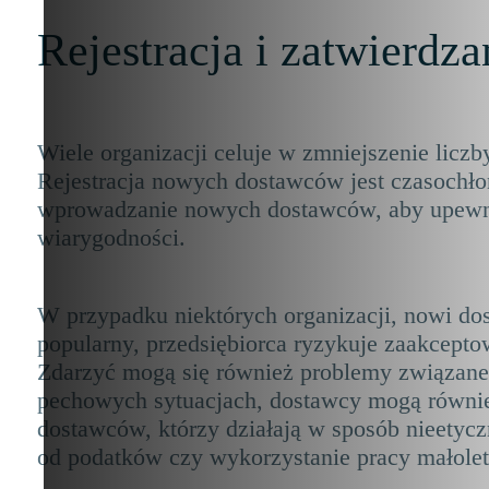
Rejestracja i zatwierdz
Wiele organizacji celuje w zmniejszenie licz
Rejestracja nowych dostawców jest czasochło
wprowadzanie nowych dostawców, aby upewnić
wiarygodności.
W przypadku niektórych organizacji, nowi dos
popularny, przedsiębiorca ryzykuje zaakcept
Zdarzyć mogą się również problemy związane 
pechowych sytuacjach, dostawcy mogą również
dostawców, którzy działają w sposób nieetycz
od podatków czy wykorzystanie pracy małolet