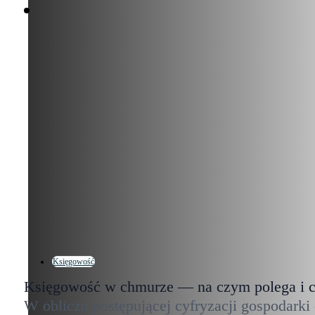
Księgowość
Księgowość w chmurze — na czym polega i cz
W obliczu postępującej cyfryzacji gospodark