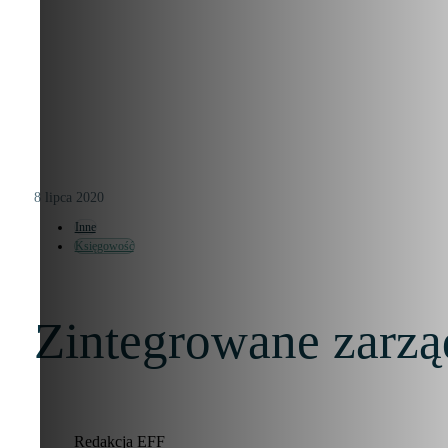
8 lipca 2020
Inne
Księgowość
Zintegrowane zarzą
Redakcja EFF