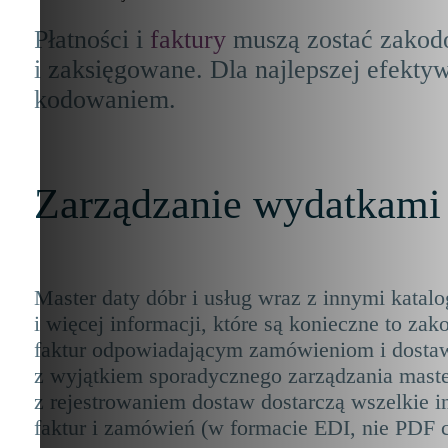
Płatności i
faktury
muszą zostać zakodo
i zaksięgowane. Dla najlepszej efektyw
kodowaniem.
Zarządzanie wydatkami
Master daty dóbr i usług wraz z innymi katal
i więcej informacji, które są konieczne to za
faktur odpowiadającym zamówieniom i dostawo
z wyjątkiem sporadycznego zarządzania master
z rejestrowaniem dostaw dostarczą wszelkie i
faktur i zamówień (w formacie EDI, nie PDF 