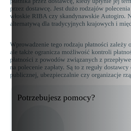
płatnika przez dostawcę, kiedy upłynie jej te
przez dostawcę. Jest dużo rodzajów polecenia z
włoskie RIBA czy skandynawskie Autogiro. Na
alternatywą dla tradycyjnych krajowych i mi
Wprowadzenie tego rodzaju płatności zależy o
ale także ogranicza możliwość kontroli płatn
płatności z powodów związanych z przepływe
na polecenie zapłaty. Są to z reguły dostawc
publicznej, ubezpieczalnie czy organizacje rz
Potrzebujesz pomocy?