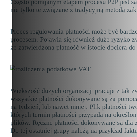
Często pomijanym etapem procesu P2P jest sa
nie tylko te związane z tradycyjną metodą zaku
Proces regulowania płatności może być bardzo
procesem. Pojawia się również duże ryzyko z
że zatwierdzona płatność w istocie dociera d
Większość dużych organizacji pracuje z tak z
wszystkie płatności dokonywane są za pomocą 
na tydzień, lub nawet mniej. Plik płatności t
których termin płatności przypada na określon
plików. Ręczne płatności dokonywane są dla za
Do tej ostatniej grupy należą na przykład fak