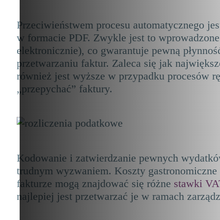
Przeciwieństwem procesu automatycznego jest
w formacie PDF. Zwykle jest to wprowadzone
elektronicznie), co gwarantuje pewną płynno
przetwarzaniu faktur. Zaleca się jak najwięk
również jest wyższe w przypadku procesów rę
„przepychać” faktury.
Kodowanie i zatwierdzanie pewnych wydatków
trudnym wyzwaniem. Koszty gastronomiczne i 
fakturze mogą znajdować się różne
stawki VA
najlepiej jest przetwarzać je w ramach zarzą