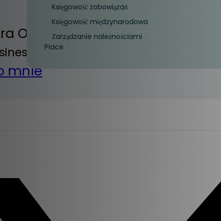
Księgowość zobowiązań
Księgowość międzynarodowa
dra Ogińska-Nowak
Zarządzanie należnościami
Płace
usiness Development Department Man
o mnie