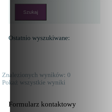
Szukaj
Ostatnio wyszukiwane:
Znalezionych wyników:
0
Pokaż wszystkie wyniki
Formularz kontaktowy