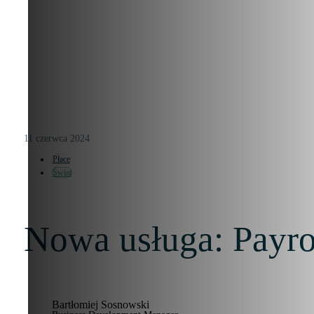
11 czerwca 2024
Płace
Świat
Nowa usługa: Payro
Bartłomiej Sosnowski