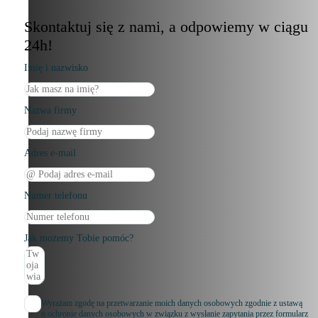
Skontaktuj się z nami, a odpowiemy w ciągu
24h!
Imię i nazwisko
Nazwa firmy
Adres e-mail
Numer telefonu
Jak możemy Tobie pomóc?
Wyrażam zgodę na przetwarzanie moich danych osobowych zgodnie z ustawą
o ochronie danych osobowych w związku z wysłanie zapytania przez formularz