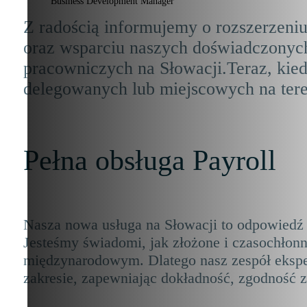
Business Development Manager
Z radością informujemy o rozszerzeniu
oraz wsparciu naszych doświadczonych
pracowniczych na Słowacji.Teraz, kie
delegowanych lub miejscowych na tere
Pełna obsługa Payroll
Nasza nowa usługa na Słowacji to odpowiedź 
Jesteśmy świadomi, jak złożone i czasochłon
międzynarodowym. Dlatego nasz zespół ekspert
zakresie, zapewniając dokładność, zgodność z