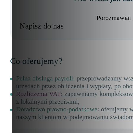
Porozmawiaj 
Napisz do nas
Co oferujemy?
Pełna obsługa payroll
:
przeprowadzamy wszys
urzędach przez obliczenia i wypłaty, po o
Rozliczenia VAT
: zapewniamy kompleksową 
z lokalnymi przepisami,
Doradztwo prawno-podatkowe
: oferujemy 
naszym klientom w podejmowaniu świadomyc