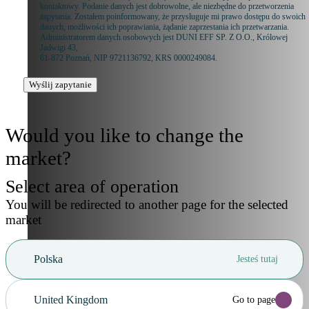
kontaktowy. Podanie danych jest dobrowolne, ale niezbędne do przetworzenia
zapytania. Zostałem poinformowany, że przysługuje mi prawo dostępu do swoich
danych, możliwości ich poprawiania, żądanie zaprzestania ich przetwarzania.
Administratorem danych osobowych jest DUNI EFF SP. Z O.O., Królowej
Jadwigi 43,
61-872 Poznań, NIP 9721136792, KRS 0000249084.
Wyślij zapytanie
Would you like to change the
market?
Select area of operation
You will be redirected to another page for the selected
market
Polska
Jesteś tutaj
United Kingdom
Go to page
Anuluj