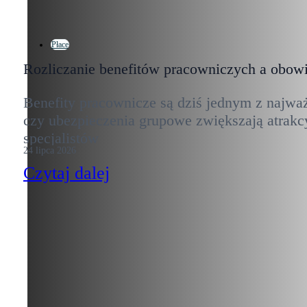
Płace
Rozliczanie benefitów pracowniczych a obow
Benefity pracownicze są dziś jednym z najwa
czy ubezpieczenia grupowe zwiększają atrakc
specjalistów
24 lipca 2026
Czytaj dalej