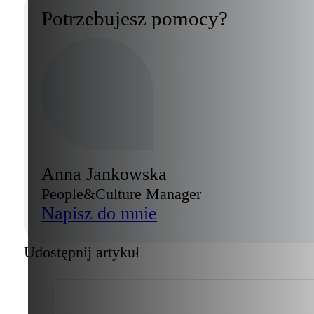
Potrzebujesz pomocy?
Anna Jankowska
People&Culture Manager
Napisz do mnie
Udostępnij artykuł