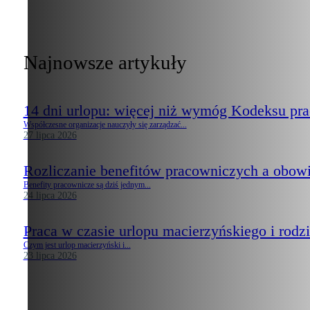
Najnowsze artykuły
14 dni urlopu: więcej niż wymóg Kodeksu pr
Współczesne organizacje nauczyły się zarządzać...
27 lipca 2026
Rozliczanie benefitów pracowniczych a obow
Benefity pracownicze są dziś jednym...
24 lipca 2026
Praca w czasie urlopu macierzyńskiego i rodzi
Czym jest urlop macierzyński i...
23 lipca 2026