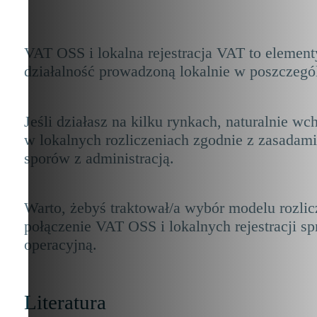
VAT OSS i lokalna rejestracja VAT to element
działalność prowadzoną lokalnie w poszczegó
Jeśli działasz na kilku rynkach, naturalnie 
w lokalnych rozliczeniach zgodnie z zasadam
sporów z administracją.
Warto, żebyś traktował/a wybór modelu rozlic
połączenie VAT OSS i lokalnych rejestracji s
operacyjną.
Literatura