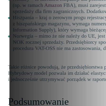
(np. w ramach
Amazon
FBA), musi zarejestr
sprzedaży dla firm zagranicznych. Dodatk
Hiszpania – kraj o zerowym progu rejestra
z hiszpańskiego magazynu, wymaga numeru 
Information Supply), który wymaga bieżące
Norwegia – mimo że nie należy do UE, jest
NOK rocznej sprzedaży. Przedsiębiorcy sp
procedura VAT-OSS nie ma zastosowania, dl
Takie różnice powodują, że przedsiębiorstwa
Hybrydowy model pozwala im działać elastyc
i jednocześnie utrzymywać porządek w raport
Podsumowanie