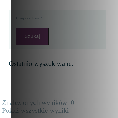
Szukaj
Ostatnio wyszukiwane:
Znalezionych wyników:
0
Pokaż wszystkie wyniki