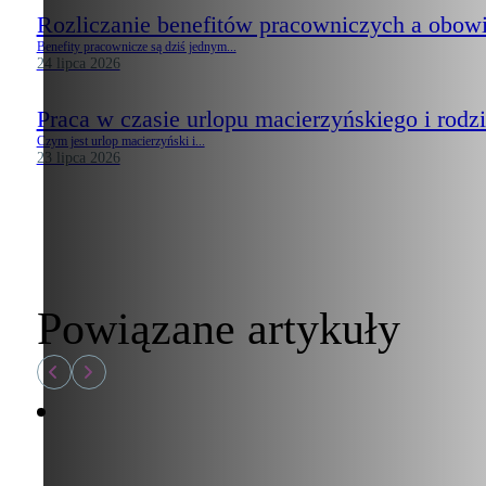
Rozliczanie benefitów pracowniczych a obow
Benefity pracownicze są dziś jednym...
24 lipca 2026
Praca w czasie urlopu macierzyńskiego i rodzi
Czym jest urlop macierzyński i...
23 lipca 2026
Powiązane artykuły