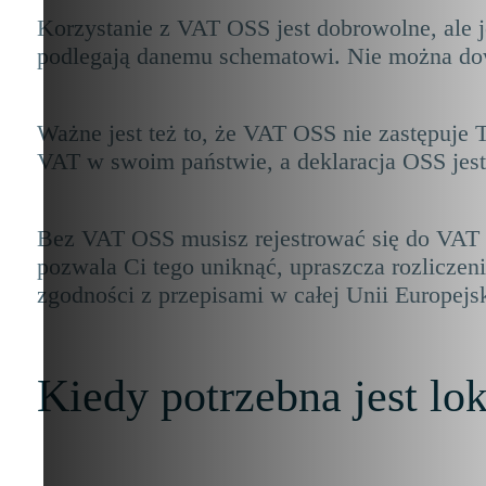
Korzystanie z VAT OSS jest dobrowolne, ale je
podlegają danemu schematowi. Nie można dowo
Ważne jest też to, że VAT OSS nie zastępuje
VAT w swoim państwie, a deklaracja OSS jest 
Bez VAT OSS musisz rejestrować się do VAT 
pozwala Ci tego uniknąć, upraszcza rozliczen
zgodności z przepisami w całej Unii Europejsk
Kiedy potrzebna jest lo