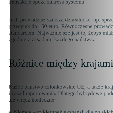
transakcje spoza zakresu systemu.
Jeśli prowadzisz szerszą działalność, np. sp
przesyłek do 150 euro. Równoczesne prowadze
standardem. Najważniejsze jest to, żebyś miał/
zgodnie z zasadami każdego państwa.
Różnice między krajami
Każde państwo członkowskie UE, a także kraje
i zasad raportowania. Dlatego hybrydowe podej
ale wręcz konieczne:
Niemcy – to kierunek ekspansji dla polski