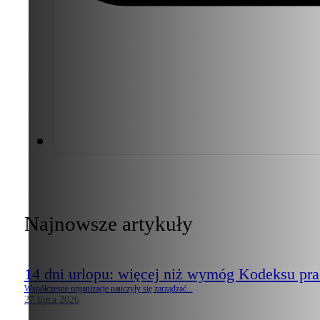
Najnowsze artykuły
14 dni urlopu: więcej niż wymóg Kodeksu pr
Współczesne organizacje nauczyły się zarządzać...
27 lipca 2026