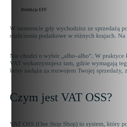
Redakcja EFF
W momencie gdy wychodzisz ze sprzedażą poza
rozliczenia podatkowe w różnych krajach. Na
Nie chodzi o wybór „albo–albo”. W praktyce 
VAT wykorzystujesz tam, gdzie wymagają tego
który nadąża za rozwojem Twojej sprzedaży, z
Czym jest VAT OSS?
VAT OSS (One Stop Shop) to system, który p