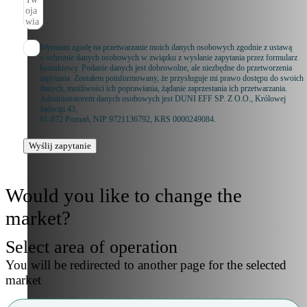
Wyrażam zgodę na przetwarzanie moich danych osobowych zgodnie z ustawą
o ochronie danych osobowych w związku z wysłanie zapytania przez formularz
kontaktowy. Podanie danych jest dobrowolne, ale niezbędne do przetworzenia
zapytania. Zostałem poinformowany, że przysługuje mi prawo dostępu do swoich
danych, możliwości ich poprawiania, żądanie zaprzestania ich przetwarzania.
Administratorem danych osobowych jest DUNI EFF SP. Z O.O., Królowej
Jadwigi 43,
61-872 Poznań, NIP 9721136792, KRS 0000249084.
Wyślij zapytanie
Would you like to change the
market?
Select area of operation
You will be redirected to another page for the selected
market