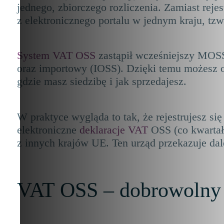
jednego, zbiorczego rozliczenia. Zamiast rej
z elektronicznego portalu w jednym kraju, tzw.
System VAT OSS
zastąpił wcześniejszy MOSS
oraz
importowy (IOSS)
. Dzięki temu możesz o
gdzie masz siedzibę i jak sprzedajesz.
W praktyce wygląda to tak, że rejestrujesz 
elektroniczne
deklaracje VAT
OSS (co kwartał 
z innych krajów UE. Ten urząd przekazuje da
VAT OSS – dobrowolny 