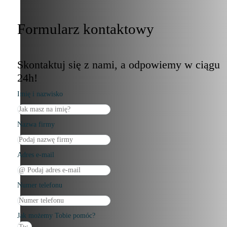
Formularz kontaktowy
Skontaktuj się z nami, a odpowiemy w ciągu
24h!
Imię i nazwisko
Nazwa firmy
Adres e-mail
Numer telefonu
Jak możemy Tobie pomóc?