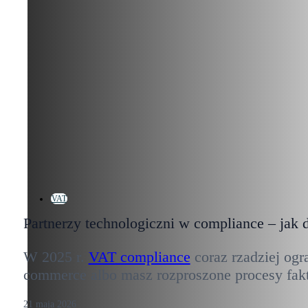
VAT
Partnerzy technologiczni w compliance – jak 
W 2025 r.
VAT compliance
coraz rzadziej ogr
commerce albo masz rozproszone procesy faktu
21 maja 2026