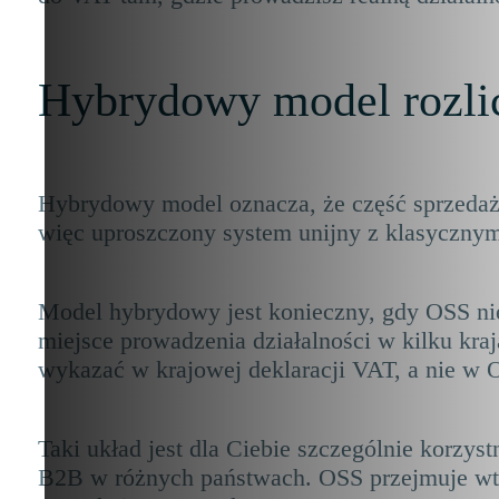
Hybrydowy model rozlic
Hybrydowy model oznacza, że część sprzedaży
więc uproszczony system unijny z klasycznymi
Model hybrydowy jest konieczny, gdy OSS nie 
miejsce prowadzenia działalności w kilku kraj
wykazać w krajowej deklaracji VAT, a nie w 
Taki układ jest dla Ciebie szczególnie korzy
B2B w różnych państwach. OSS przejmuje wtedy