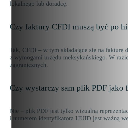
lokalnego lub doradcę.
Czy faktury CFDI muszą być po h
Tak, CFDI – w tym składające się na faktur
z wymogami urzędu meksykańskiego. W razie 
zagranicznych.
Czy wystarczy sam plik PDF jako f
Nie – plik PDF jest tylko wizualną reprezent
i numerem identyfikatora UUID jest ważną w