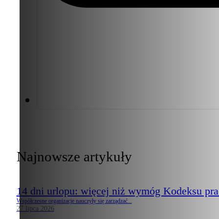
Najnowsze artykuły
14 dni urlopu: więcej niż wymóg Kodeksu pr
Współczesne organizacje nauczyły się zarządzać...
27 lipca 2026