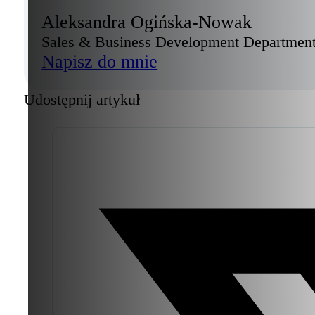
Aleksandra Ogińska-Nowak
Sales & Business Development Departmen
Napisz do mnie
Udostępnij artykuł