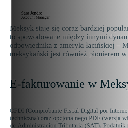
Sara Jendro
Account Manager
Meksyk staje się coraz bardziej popul
to spowodowane między innymi dynami
odpowiednika z ameryki łacińskiej – M
meksykański jest również pionierem w
E-fakturowanie w Meks
CFDI (Comprobante Fiscal Digital por Interne
techniczna) oraz opcjonalnego PDF (wersja wi
de Administracion Tributaria (SAT). Podatnik