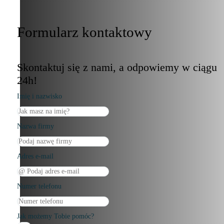
Formularz kontaktowy
Skontaktuj się z nami, a odpowiemy w ciągu
24h!
Imię i nazwisko
Nazwa firmy
Adres e-mail
Numer telefonu
Jak możemy Tobie pomóc?