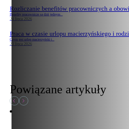
Rozliczanie benefitów pracowniczych a obow
Benefity pracownicze są dziś jednym...
24 lipca 2026
Praca w czasie urlopu macierzyńskiego i rodzi
Czym jest urlop macierzyński i...
23 lipca 2026
Powiązane artykuły