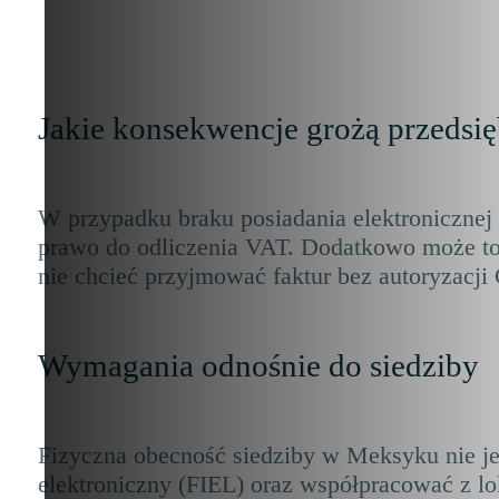
Jakie konsekwencje grożą przedsi
W przypadku braku posiadania elektronicznej 
prawo do odliczenia VAT. Dodatkowo może to
nie chcieć przyjmować faktur bez autoryzacji
Wymagania odnośnie do siedziby
Fizyczna obecność siedziby w Meksyku nie je
elektroniczny (FIEL) oraz współpracować z lo