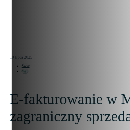
10 lipca 2025
Świat
VAT
E-fakturowanie w M
zagraniczny sprzed