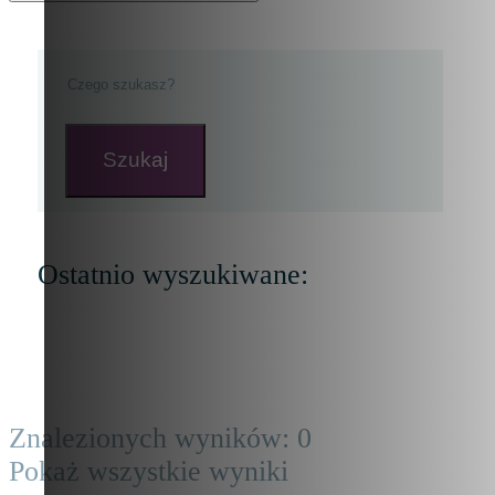
Szukaj
Ostatnio wyszukiwane:
Znalezionych wyników:
0
Pokaż wszystkie wyniki