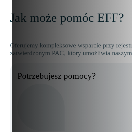
Jak może pomóc EFF?
Oferujemy kompleksowe wsparcie przy rejest
zatwierdzonym PAC, który umożliwia naszym
Potrzebujesz pomocy?