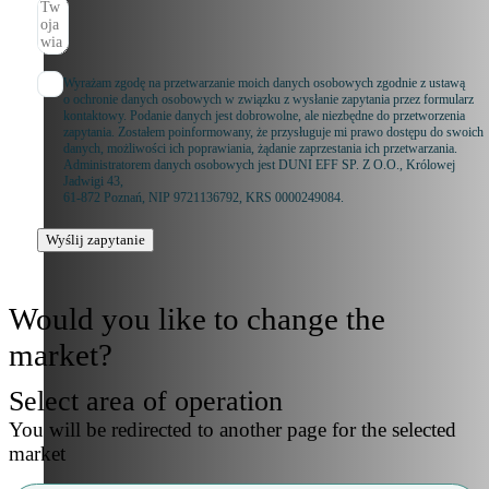
Wyrażam zgodę na przetwarzanie moich danych osobowych zgodnie z ustawą
o ochronie danych osobowych w związku z wysłanie zapytania przez formularz
kontaktowy. Podanie danych jest dobrowolne, ale niezbędne do przetworzenia
zapytania. Zostałem poinformowany, że przysługuje mi prawo dostępu do swoich
danych, możliwości ich poprawiania, żądanie zaprzestania ich przetwarzania.
Administratorem danych osobowych jest DUNI EFF SP. Z O.O., Królowej
Jadwigi 43,
61-872 Poznań, NIP 9721136792, KRS 0000249084.
Wyślij zapytanie
Would you like to change the
market?
Select area of operation
You will be redirected to another page for the selected
market