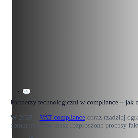
VAT
Partnerzy technologiczni w compliance – jak 
W 2025 r.
VAT compliance
coraz rzadziej ogr
commerce albo masz rozproszone procesy faktu