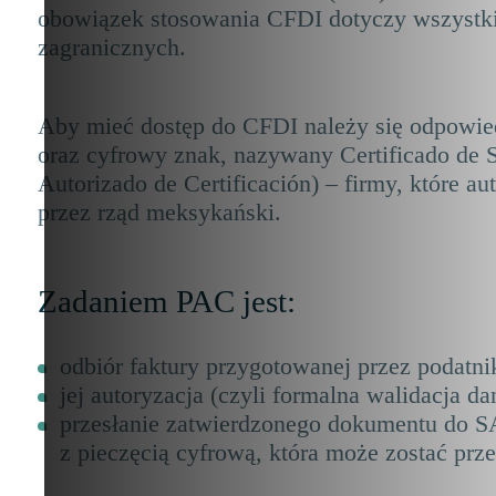
obowiązek stosowania CFDI dotyczy wszystki
zagranicznych.
Aby mieć dostęp do CFDI należy się odpowied
oraz cyfrowy znak, nazywany Certificado de S
Autorizado de Certificación) – firmy, które au
przez rząd meksykański.
Zadaniem PAC jest:
odbiór faktury przygotowanej przez podatn
jej autoryzacja (czyli formalna walidacja da
przesłanie zatwierdzonego dokumentu do SAT
z pieczęcią cyfrową, która może zostać prz