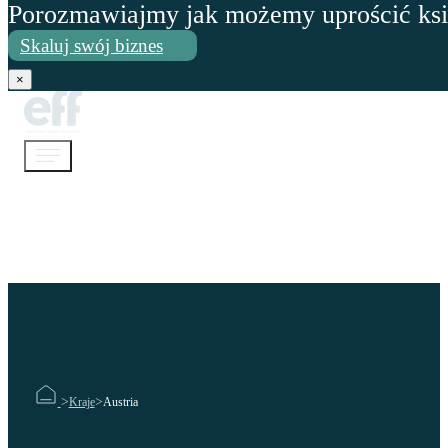
Porozmawiajmy jak możemy uprościć ks
Przejdź do głównej treści
Przejdź do
Skaluj swój biznes
stopki
×
>
>
Kraje
Austria