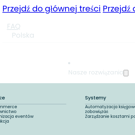
Przejdź do głównej treści
Przejdź 
FAQ
Polska
Nasze rozwiązania
że
Systemy
ommerce
Automatyzacja księgow
wnictwo
zobowiązań
nizacja eventów
Zarządzanie kosztami p
ukcja