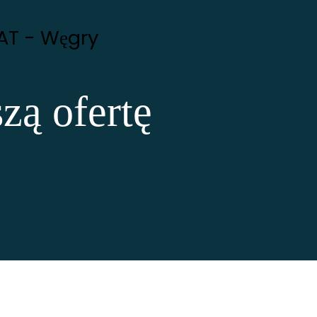
VAT - Węgry
zą ofertę