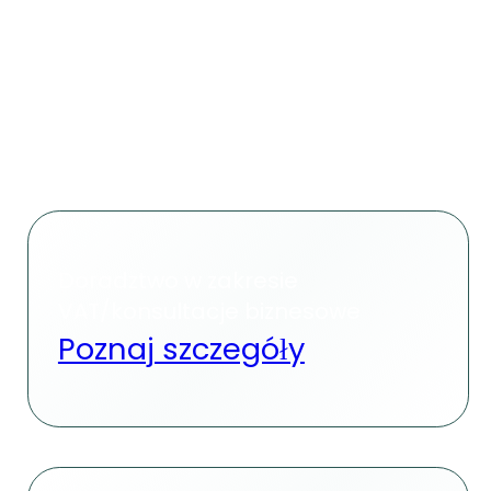
Doradztwo w zakresie
VAT/konsultacje biznesowe
Poznaj szczegóły