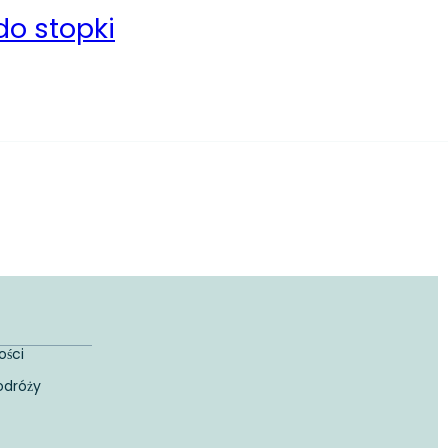
do stopki
ości
odróży